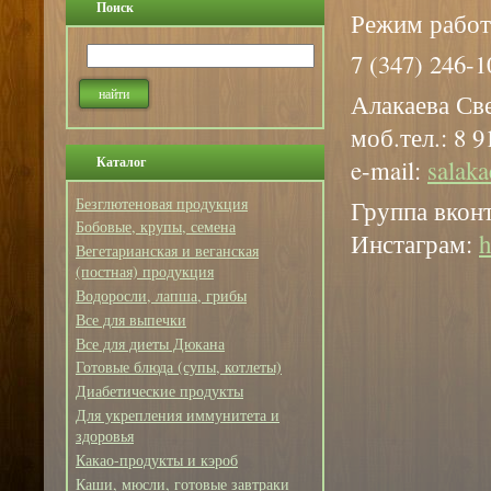
Поиск
Режим работы
7 (347) 246-1
Алакаева Св
моб.тел.: 8 
Каталог
e-mail:
salak
Безглютеновая продукция
Группа вкон
Бобовые, крупы, семена
Инстаграм:
h
Вегетарианская и веганская
(постная) продукция
Водоросли, лапша, грибы
Все для выпечки
Все для диеты Дюкана
Готовые блюда (супы, котлеты)
Диабетические продукты
Для укрепления иммунитета и
здоровья
Какао-продукты и кэроб
Каши, мюсли, готовые завтраки