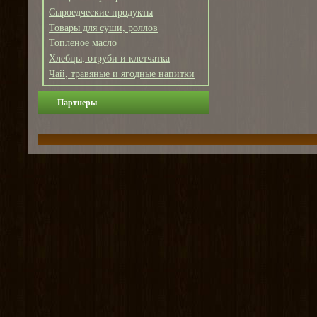
Сыроедческие продукты
Товары для суши, роллов
Топленое масло
Хлебцы, отруби и клетчатка
Чай, травяные и ягодные напитки
Партнеры