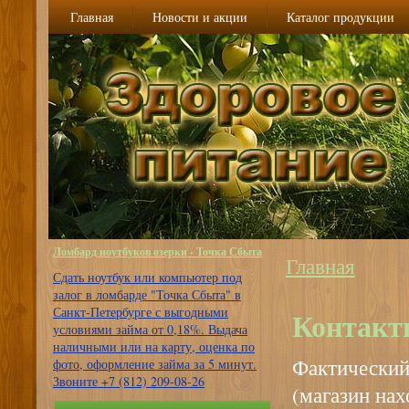
Главная
Новости и акции
Каталог продукции
Ломбард ноутбуков озерки - Точка Сбыта
Главная
Вы здесь
Сдать ноутбук или компьютер под
залог в ломбарде "Точка Сбыта" в
Санкт-Петербурге с выгодными
Контакт
условиями займа от 0,18%. Выдача
наличными или на карту, оценка по
Фактический
фото, оформление займа за 5 минут.
Звоните +7 (812) 209-08-26
(магазин на