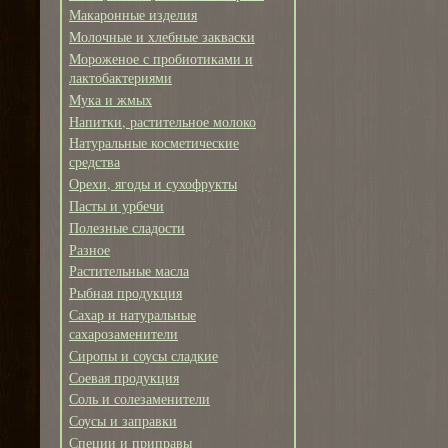
Макаронные изделия
Молочные и хлебные закваски
Мороженое с пробиотиками и
лактобактериями
Мука и жмых
Напитки, растительное молоко
Натуральные косметические
средства
Орехи, ягоды и сухофрукты
Пасты и урбечи
Полезные сладости
Разное
Растительные масла
Рыбная продукция
Сахар и натуральные
сахарозаменители
Сиропы и соусы сладкие
Соевая продукция
Соль и солезаменители
Соусы и заправки
Специи и приправы