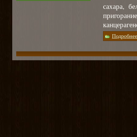
сахара, б
пригоран
канцераген
Подробне