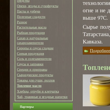
средства
технологи
Орехи, ягоды и сухофрукты
огне и не
Пасты и урбечи
выше 97С.
Полезные сладости
Разное
Сырье пол
Растительные масла
Татарстан
Рыбная продукция
Сахар и натуральные
Кавказа.
сахарозаменители
Сиропы и соусы сладкие
Подробне
Соевая продукция
Соль и солезаменители
Топлен
Соусы и заправки
Специи и приправы
Сыроедческие продукты
Товары для суши, роллов
Топленое масло
Хлебцы, отруби и клетчатка
Чай, травяные и ягодные напитки
Партнеры