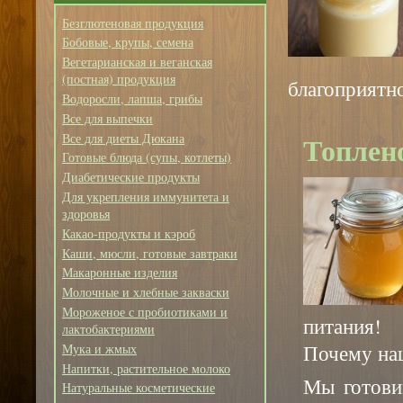
Безглютеновая продукция
Бобовые, крупы, семена
Вегетарианская и веганская
(постная) продукция
благоприятно
Водоросли, лапша, грибы
Все для выпечки
Топлен
Все для диеты Дюкана
Готовые блюда (супы, котлеты)
Диабетические продукты
Для укрепления иммунитета и
здоровья
Какао-продукты и кэроб
Каши, мюсли, готовые завтраки
Макаронные изделия
Молочные и хлебные закваски
Мороженое с пробиотиками и
питания!
лактобактериями
Почему на
Мука и жмых
Напитки, растительное молоко
Мы готови
Натуральные косметические