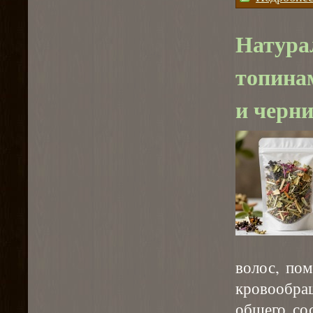
Натура
топинам
и черн
волос, по
кровообра
общего со