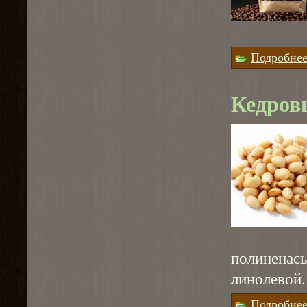
Подробне
Кедров
полинен
линолевой.
Подробне