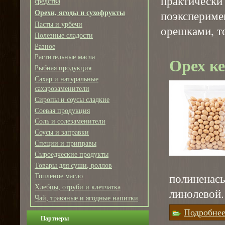
практиче
средства
Орехи, ягоды и сухофрукты
поэкспериме
Пасты и урбечи
орешками, то
Полезные сладости
Разное
Растительные масла
Орех к
Рыбная продукция
Сахар и натуральные
сахарозаменители
Сиропы и соусы сладкие
Соевая продукция
Соль и солезаменители
Соусы и заправки
Специи и приправы
Сыроедческие продукты
Товары для суши, роллов
полинен
Топленое масло
Хлебцы, отруби и клетчатка
линолевой.
Чай, травяные и ягодные напитки
Подробне
Партнеры