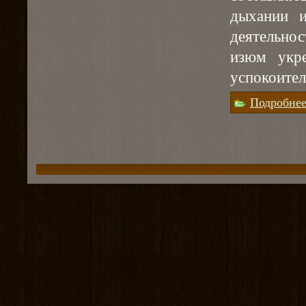
дыхании 
деятельно
изюм укре
успокоител
Подробне
Страницы