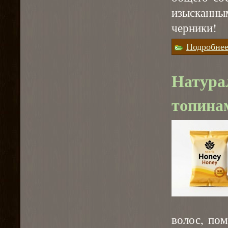
изысканным
черники!
Подробне
Натура
топинам
волос, по