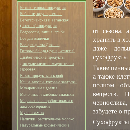
Безглютеновая продукция
Бобовые, крупы, семена
Вегетарианская и веганская
(постная) продукция
от сезона, 
Водоросли, лапша, грибы
хранить в хо
Все для выпечки
Все для диеты Дюкана
даже доль
Готовые блюда (супы, котлеты)
сухофрукты 
Диабетические продукты
Для укрепления иммунитета и
Такие ценные
здоровья
а также кле
Какао-продукты и кэроб
Каши, мюсли, готовые завтраки
полном объ
Макаронные изделия
веществ. 
Молочные и хлебные закваски
чернослива,
Мороженое с пробиотиками и
лактобактериями
забудете о 
Мука и жмых
Напитки, растительное молоко
Сухофрукты
Натуральные косметические