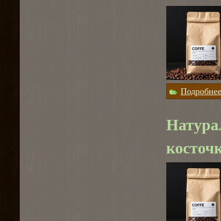
Подробне
Натура
косточ