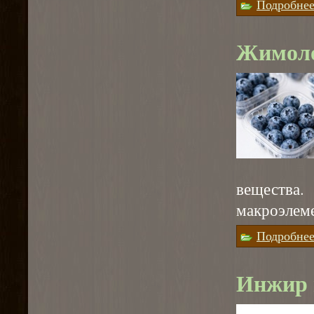
Подробне
Жимоло
вещества.
макроэлем
Подробне
Инжир 