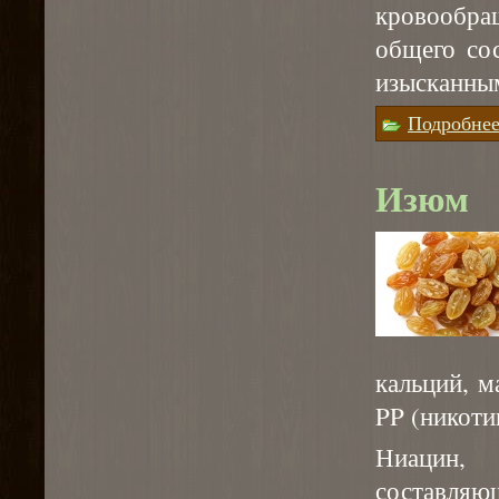
кровообра
общего со
изысканны
Подробне
Изюм
кальций, м
PP (никоти
Ниацин, 
составляю