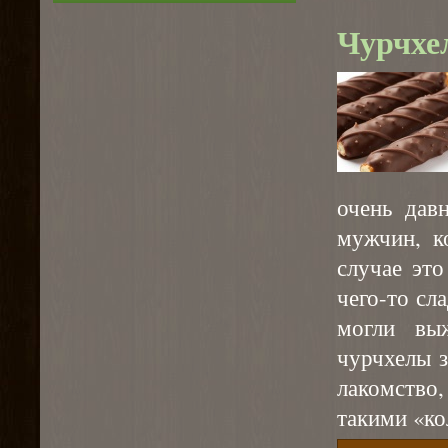
Чурчхе
очень дав
мужчин, к
случае это
чего-то сл
могли вы
чурчхелы з
лакомство
такими «ко