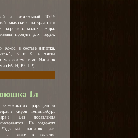
стой и питательный 100%
ной закваске с натуральным
ия коровьего молока, жира,
альный продукт для людей,
. Кокос, в составе напитка,
мега-3, 6 и 9; а также
 и макроэлементами. Напиток
и (В6, Н, В5, РР).
союшка 1л
ное молоко из пророщенной
держит сироп топинамбура
ара)). Без добавления
консервантов. Не содержит
Чудесный напиток для
ния, а также в качестве