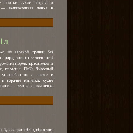
 напитки, сухие завтраки и
а — великолепная пенка в
1л
ко из зеленой гречки без
а природного (естественного)
роматизаторов, красителей и
зу, глютен и ГМО. Чудесный
 употребления, а также в
 и горячие напитки, сухие
бариста — великолепная пенка
з бурого риса без добавления