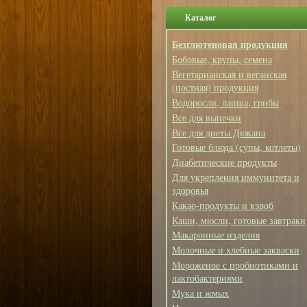
Каталог
Безглютеновая продукция
Бобовые, крупы, семена
Вегетарианская и веганская
(постная) продукция
Водоросли, лапша, грибы
Все для выпечки
Все для диеты Дюкана
Готовые блюда (супы, котлеты)
Диабетические продукты
Для укрепления иммунитета и
здоровья
Какао-продукты и кэроб
Каши, мюсли, готовые завтраки
Макаронные изделия
Молочные и хлебные закваски
Мороженое с пробиотиками и
лактобактериями
Мука и жмых