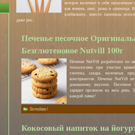
которое включает в себя запасающие 
как ячмень, овес, рожь и пшеница. В
клейковину, вместо пшеницы исполь
даже рис.
Печенье песочное Оригиналь
Безглютеновое Nutvill 100г
Печенье NutVill разработано по 
технологами при участии врачей
глютена, сахара, молочных про
консервантов. Печенье NutVill н
домашнему вкусное. Песочное 
зарядит организм на весь день. З
каждой пачке!
о Печенье песочное Оригинальное Безглютеновое Nutvill 10
Подробнее
|
Кокосовый напиток на йогур