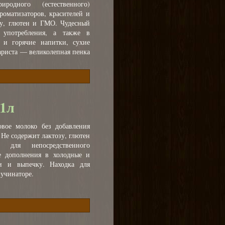
родного (естественного)
роматизаторов, красителей и
зу, глютен и ГМО. Чудесный
 употребления, а также в
 и горячие напитки, сухие
бариста — великолепная пенка
1л
овое молоко без добавления
. Не содержит лактозу, глютен
для непосредственного
ве дополнения в холодные и
ки и выпечку. Находка для
пучинаторе.