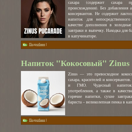
сахара (содержит сахара при
происхождения). Без добавления а
консервантов. Не содержит лакто
напиток для непосредственного
качестве дополнения в холодные
завтраки и выпечку. Находка для 
в капучинаторе.
о Напиток "Рисовый" Zinus 1л
Подробнее
|
Напиток "Кокосовый" Zinus 
Zinus — это превосходное кокос
сахара, красителей и консервантов
и ГМО. Чудесный напиток 
употребления, а также в качест
горячие напитки, сухие завтра
бариста – великолепная пенка в ка
о Напиток "Кокосовый" Zinus 1л
Подробнее
|