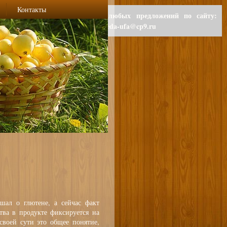
Контакты
Для любых предложений по сайту:
polzaeda-ufa@cp9.ru
шал о глютене, а сейчас факт
тва в продукте фиксируется на
своей сути это общее понятие,