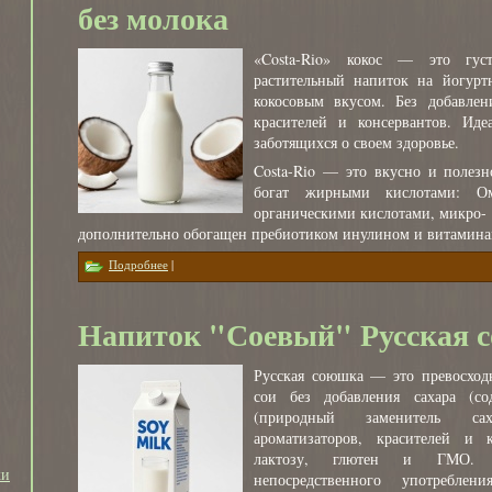
без молока
«Costa-Rio» кокос — это гу
растительный напиток на йогурт
кокосовым вкусом. Без добавлен
красителей и консервантов. Иде
заботящихся о своем здоровье.
Costa-Rio — это вкусно и полезно
богат жирными кислотами: О
органическими кислотами, микро-
дополнительно обогащен пребиотиком инулином и витаминам
о Кокосовый напиток на йогуртной закваске без молока
Подробнее
|
Напиток "Соевый" Русская 
Русская союшка — это превосход
сои без добавления сахара (со
(природный заменитель сах
ароматизаторов, красителей и 
лактозу, глютен и ГМО. 
ки
непосредственного употребле