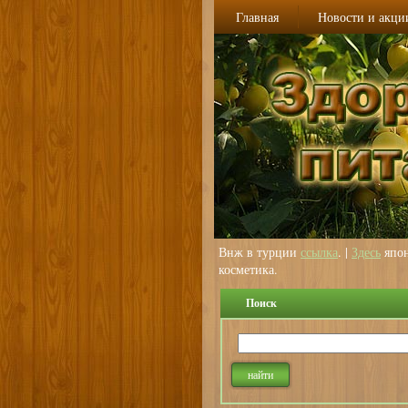
Главная
Новости и акци
Внж в турции
ссылка
. |
Здесь
япон
косметика.
Поиск