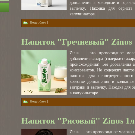
дополнения в холодные и горячие
выпечку. Находка для барист
капучинаторе.
о Напиток "Соевый" Русская союшка 1л
Подробнее
|
Напиток "Гречневый" Zinus 
Zinus — это превосходное моло
добавления сахара (содержит сахар
происхождения). Без добавления а
консервантов. Не содержит лакто
напиток для непосредственного
качестве дополнения в холодные
завтраки и выпечку. Находка для 
в капучинаторе.
о Напиток "Гречневый" Zinus 1л
Подробнее
|
Напиток "Рисовый" Zinus 1л
Zinus — это превосходное молоко и