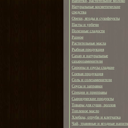
Напитки, растительное молоко
Натуральные косметические
средства
Орехи, ягоды и сухофрукты
Пасты и урбечи
Полезные сладости
Разное
Растительные масла
Рыбная продукция
Сахар и натуральные
сахарозаменители
Сиропы и соусы сладкие
Соевая продукция
Соль и солезаменители
Соусы и заправки
Специи и приправы
Сыроедческие продукты
Товары для суши, роллов
Топленое масло
Хлебцы, отруби и клетчатка
Чай, травяные и ягодные напит