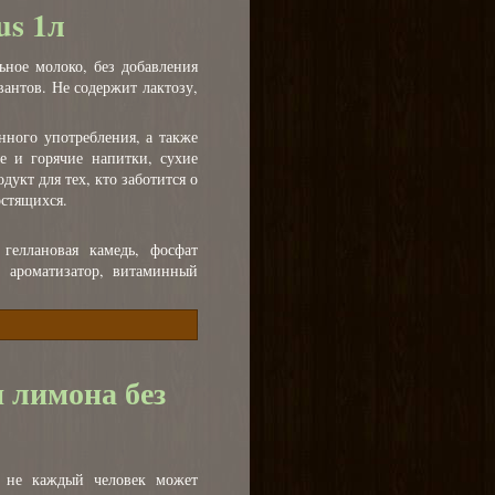
s 1л
льное молоко, без добавления
рвантов. Не содержит лактозу,
нного употребления, а также
е и горячие напитки, сухие
дукт для тех, кто заботится о
остящихся.
 геллановая камедь, фосфат
й ароматизатор, витаминный
и лимона без
я не каждый человек может