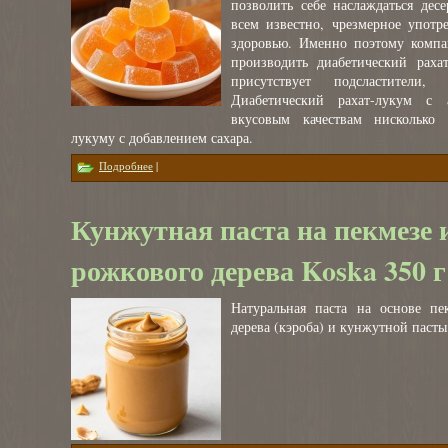
позволить себе наслаждаться дес
всем известно, чрезмерное употр
здоровью. Именно поэтому компа
производить диабетический рахат
присутствует подсластители
Диабетический рахат-лукум с
вкусовым качествам нисколько 
лукуму с добавлением сахара.
о Рахат-лукум со вкусом розы и лимона без сахара Koska 16
Подробнее
|
Кунжутная паста на пекмезе 
рожкового дерева Koska 350 г
Натуральная паста на основе пе
дерева (кэроба) и кунжутной пасты