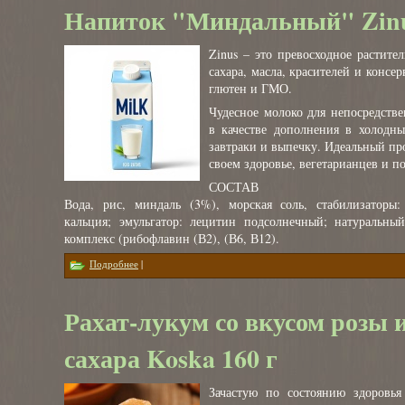
Напиток "Миндальный" Zinu
Zinus – это превосходное растите
сахара, масла, красителей и консе
глютен и ГМО.
Чудесное молоко для непосредстве
в качестве дополнения в холодны
завтраки и выпечку. Идеальный про
своем здоровье, вегетарианцев и п
СОСТАВ
Вода, рис, миндаль (3%), морская соль, стабилизаторы:
кальция; эмульгатор: лецитин подсолнечный; натуральны
комплекс (рибофлавин (В2), (В6, В12).
о Напиток "Миндальный" Zinus 1л
Подробнее
|
Рахат-лукум со вкусом розы 
сахара Koska 160 г
Зачастую по состоянию здоровь