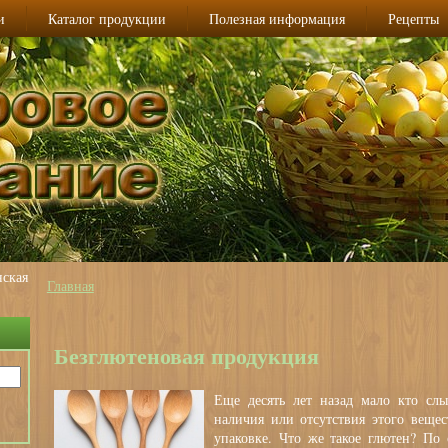
и
Каталог продукции
Полезная информация
Рецепты
ская
Главная
Вы здесь
Безглютеновая продукция
Еще десять лет назад мало кто слы
наличия или отсутствия этого вещес
упаковке. Что же такое глютен? По 