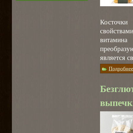
Косточк
свойствами
витамин
преобразу
является с
Подробне
Безглют
выпечк