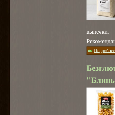
выпечки.
Рекоменда
Подробне
Безглю
"Блины