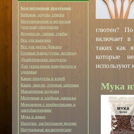
Безглютеновая продукция
Бобовые, крупы, семена
Вегетарианская и веганская
(постная) продукция
глютен? По
Водоросли, лапша, грибы
включает в 
Все для выпечки
таких как я
Все для диеты Дюкана
Готовые блюда (супы, котлеты)
которые н
Диабетические продукты
используют к
Для укрепления иммунитета и
здоровья
Какао-продукты и кэроб
Мука и
Каши, мюсли, готовые завтраки
Макаронные изделия
Молочные и хлебные закваски
Мороженое с пробиотиками и
лактобактериями
Мука и жмых
Напитки, растительное молоко
Натуральные косметические