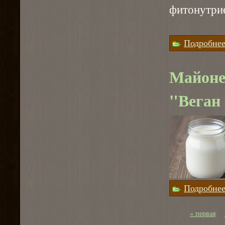
фитонутри
⠀
Подробне
Майонез
"Веган 
Подробне
« первая
Страницы