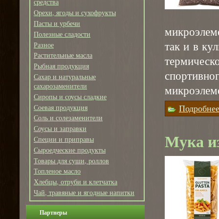
средства
Орехи, ягоды и сухофрукты
Пасты и урбечи
микроэлеме
Полезные сладости
так и в ку
Разное
Растительные масла
термическ
Рыбная продукция
спортивно
Сахар и натуральные
сахарозаменители
микроэлем
Сиропы и соусы сладкие
Подробне
Соевая продукция
Соль и солезаменители
Соусы и заправки
Мука и
Специи и приправы
Сыроедческие продукты
Товары для суши, роллов
Топленое масло
Хлебцы, отруби и клетчатка
Чай, травяные и ягодные напитки
Партнеры