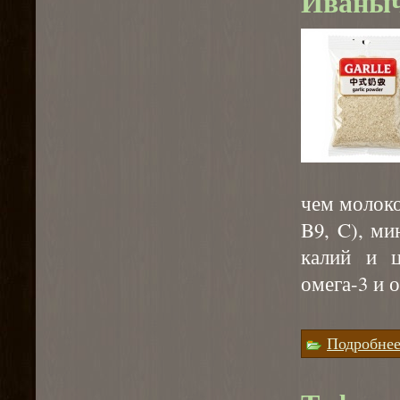
Иваныч
чем молоко
B9, C), ми
калий и 
омега-3 и 
⠀
Подробне