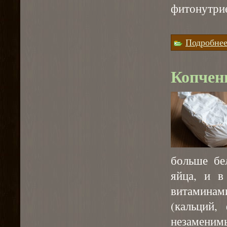
фитонутри
⠀
Подробне
Копчен
больше бе
яйца, и в
витаминам
(кальций,
незаменим