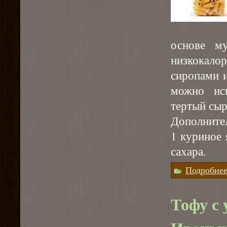
основе м
низкокало
сиропами и
можно исп
тертый сыр
Дополнител
1 куриное 
сахара.
Подробне
Тофу с 