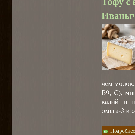
Тофу с 
Иваныч
чем молоко
B9, C), ми
калий и 
омега-3 и 
⠀
Подробне