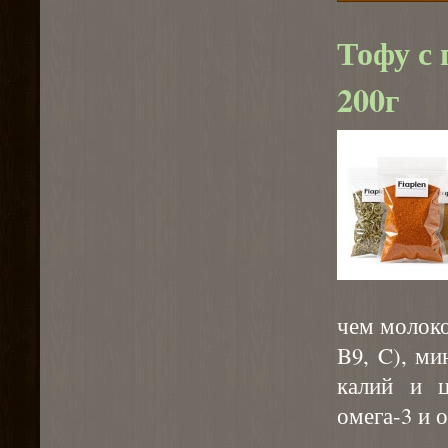
Тофу с
200г
чем молоко
B9, C), ми
калий и 
омега-3 и 
⠀