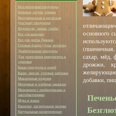
Безглютеновая продукция
Бобовые, крупы, семена
Вегетарианская и веганская
(постная) продукция
отличающиес
Водоросли, лапша, грибы
основного с
Все для выпечки
использую
Все для диеты Дюкана
Готовые блюда (супы, котлеты)
(пшеничная,
Диабетические продукты
сахар, мёд, 
Для укрепления иммунитета и
здоровья
дрожжи, кр
Какао-продукты и кэроб
желирующи
Каши, мюсли, готовые завтраки
добавки, пи
Макаронные изделия
Молочные и хлебные закваски
Мороженое с пробиотиками и
Печень
лактобактериями
Мука и жмых
Напитки, растительное молоко
Безглют
Натуральные косметические