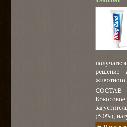
получать
решение 
животного
СОСТАВ
Кокосовое 
загустител
(5,0%), на
Подробне