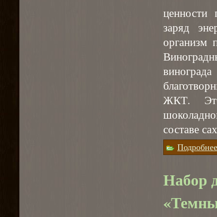
ценности 
заряд эне
организм 
Виноградн
винограда
благотвор
ЖКТ. Эт
шоколадно
составе са
Подробне
Набор 
«Темны