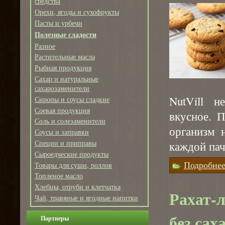
средства
Орехи, ягоды и сухофрукты
Пасты и урбечи
Полезные сладости
Разное
Растительные масла
Рыбная продукция
Сахар и натуральные
сахарозаменители
NutVill 
Сиропы и соусы сладкие
Соевая продукция
вкусное. 
Соль и солезаменители
организм н
Соусы и заправки
Специи и приправы
каждой пач
Сыроедческие продукты
Подробне
Товары для суши, роллов
Топленое масло
Хлебцы, отруби и клетчатка
Рахат-л
Чай, травяные и ягодные напитки
без сах
Партнеры