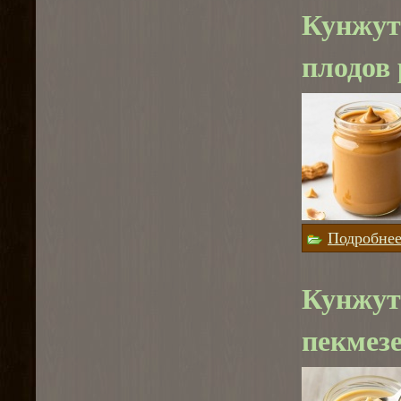
Кунжутн
плодов 
Подробне
Кунжут
пекмезе