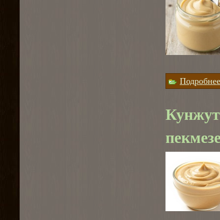
Подробне
Кунжут
пекмезе