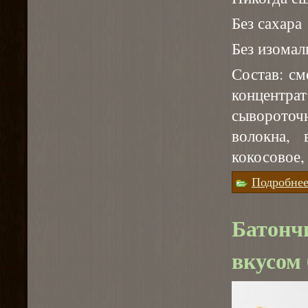
Без сахара
Без изомал
Состав: см
концентр
сыворото
волокна, 
кокосовое,
Подробне
Батонч
вкусом