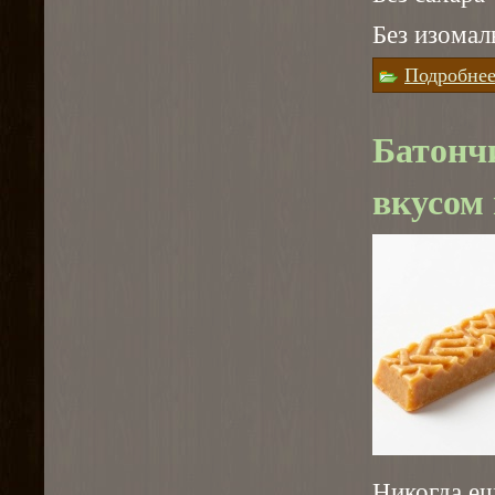
Без изомал
Подробне
Батонч
вкусом
Никогда ещ