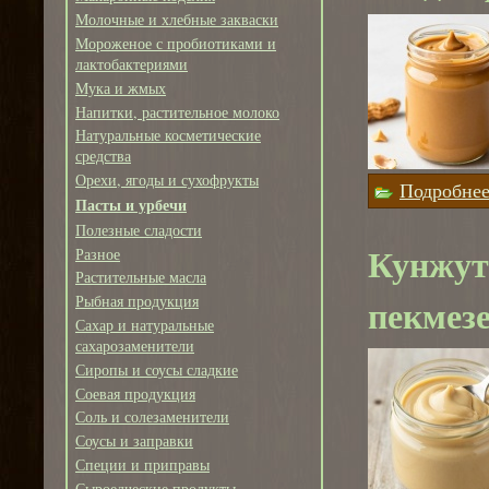
Молочные и хлебные закваски
Мороженое с пробиотиками и
лактобактериями
Мука и жмых
Напитки, растительное молоко
Натуральные косметические
средства
Орехи, ягоды и сухофрукты
Подробне
Пасты и урбечи
Полезные сладости
Кунжут
Разное
Растительные масла
пекмезе
Рыбная продукция
Сахар и натуральные
сахарозаменители
Сиропы и соусы сладкие
Соевая продукция
Соль и солезаменители
Соусы и заправки
Специи и приправы
Сыроедческие продукты