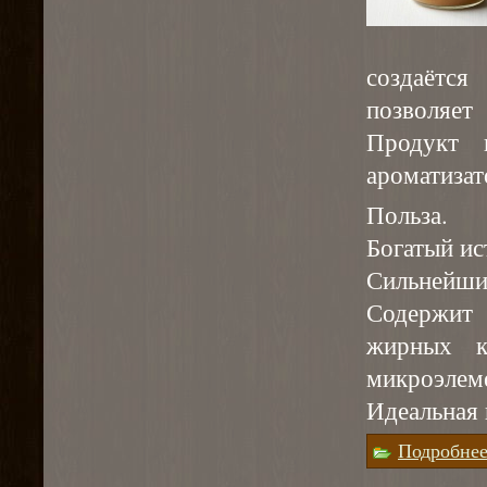
создаётс
позволяет
Продукт 
ароматизат
Польза.
Богатый ис
Сильнейши
Содержит
жирных к
микроэлем
Идеальная 
Подробне