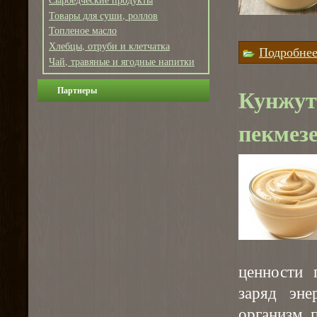
Товары для суши, роллов
Топленое масло
Хлебцы, отруби и клетчатка
Подробне
Чай, травяные и ягодные напитки
Кунжут
Партнеры
пекмезе
ценности 
заряд эне
организм 