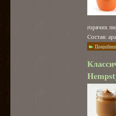
горячих пи
Состав: ар
Подробне
Классич
Hempst