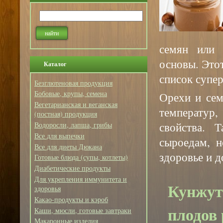
семян или 
основы. Это
Каталог
список супе
Безглютеновая продукция
Бобовые, крупы, семена
Орехи и сем
Вегетарианская и веганская
температур
(постная) продукция
свойства. 
Водоросли, лапша, грибы
Все для выпечки
сыроедам, н
Все для диеты Дюкана
здоровье и д
Готовые блюда (супы, котлеты)
Диабетические продукты
Для укрепления иммунитета и
Кунжутн
здоровья
Какао-продукты и кэроб
плодов 
Каши, мюсли, готовые завтраки
Макаронные изделия