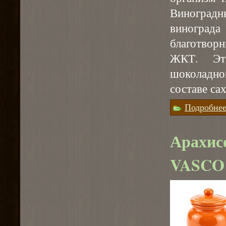
Виноградн
винограда
благотвор
ЖКТ. Эт
шоколадно
составе са
Подробне
Арахис
VASCO 