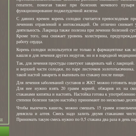
гепатите, помогая также при болезнях мочевого пузыря
функционирование поджелудочной железы.
С давних времен корень солодки считается превосходным пр
лечениях отравлений и интоксикаций. Он отлично снимает у
деятельность. Лакрица также полезна при лечении болезней сус
Кроме того, она снижает уровень холестерина, предупрежда
работу сердца.
Корень солодки используется не только в фармацевтике как к
кашля и для лечения других недугов, но и в народной медицине
Так, для лечения простуды советуют заваривать чай с лакрицей.
и верхней части солодки, по паре листочков золототысячника,
такой настой заварить и выпивать по стакану после пищи.
Для лечения заболеваний суставов и ЖКТ можно готовить водн
Для нее нужно взять 20 грамм корней, обжарив их на ско
стаканами кипятка и настоять. Настойка готова к употреблению 
степени болезни такую настойку принимают по несколько десятк
Чтобы вылечить кашель, можно смешать 15 грамм измельченн
девясила и алтея. Смесь надо залить двумя стаканами чист
ки
Принимать такую смесь нужно по 0,5 стакана два раза в день пе