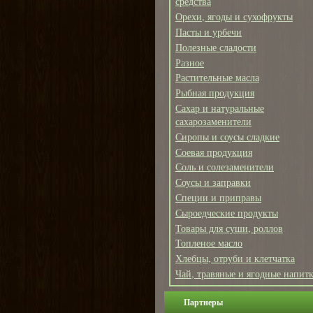
средства
Орехи, ягоды и сухофрукты
Пасты и урбечи
Полезные сладости
Разное
Растительные масла
Рыбная продукция
Сахар и натуральные
сахарозаменители
Сиропы и соусы сладкие
Соевая продукция
Соль и солезаменители
Соусы и заправки
Специи и приправы
Сыроедческие продукты
Товары для суши, роллов
Топленое масло
Хлебцы, отруби и клетчатка
Чай, травяные и ягодные напит
Партнеры