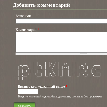
Добавить комментарий
Ваше имя
Комментарий
*
          _     _  __  __  __   ____         
  _ __   | |_  | |/ / |  \/  | |  _ \    ___ 
 | '_ \  | __| | ' /  | |\/| | | |_) |  / __|
 | |_) | | |_  | . \  | |  | | |  _ <  | (__ 
 | .__/   \__| |_|\_\ |_|  |_| |_| \_\  \___|
 |_|                                         
Введите код, указанный выше
*
Введите указанный код, чтобы подтвердить, что вы не бот-программа