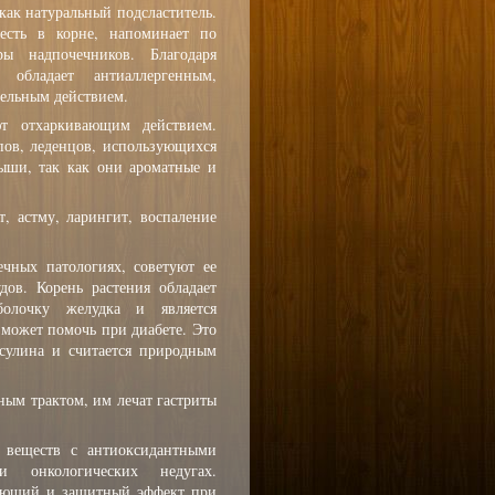
 как натуральный подсластитель.
 есть в корне, напоминает по
ы надпочечников. Благодаря
обладает антиаллергенным,
ельным действием.
т отхаркивающим действием.
опов, леденцов, использующихся
ыши, так как они ароматные и
, астму, ларингит, воспаление
чных патологиях, советуют ее
ов. Корень растения обладает
олочку желудка и является
 может помочь при диабете. Это
нсулина и считается природным
ным трактом, им лечат гастриты
 веществ с антиоксидантными
 онкологических недугах.
ляющий и защитный эффект при