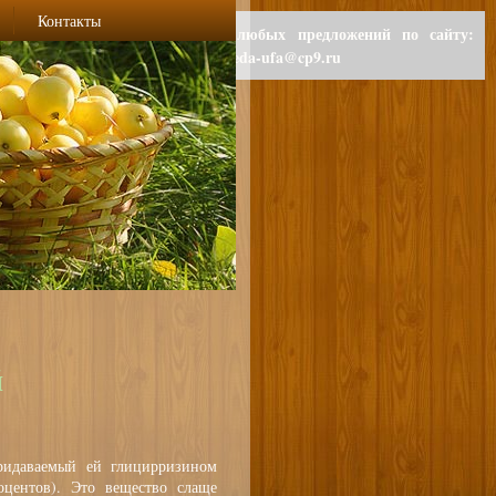
Контакты
Для любых предложений по сайту:
polzaeda-ufa@cp9.ru
й
ридаваемый ей глицирризином
оцентов). Это вещество слаще