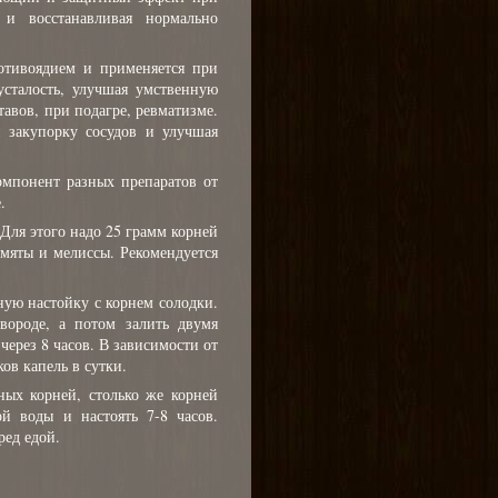
 и восстанавливая нормально
отивоядием и применяется при
сталость, улучшая умственную
тавов, при подагре, ревматизме.
я закупорку сосудов и улучшая
омпонент разных препаратов от
.
 Для этого надо 25 грамм корней
 мяты и мелиссы. Рекомендуется
ую настойку с корнем солодки.
вороде, а потом залить двумя
через 8 часов. В зависимости от
ов капель в сутки.
ых корней, столько же корней
ой воды и настоять 7-8 часов.
ред едой.