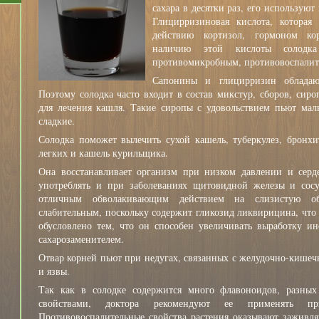
сахара в десятки раз, его используют
Глицирризиновая кислота, которая
действию кортизол, гормоном кор
наличию этой кислоты солодка 
противомикробным, противовоспалит
Сапонины и глицирризин обладаю
Поэтому солодка часто входит в состав микстур, сборов, сир
для лечения кашля. Такие сиропы с удовольствием пьют мал
сладкие.
Солодка поможет вылечить сухой кашель, туберкулез, бронхит
легких и кашель курильщика.
Она восстанавливает организм при низком давлении и серде
употреблять и при заболеваниях щитовидной железы и сосуд
отличным обволакивающим действием на слизистую об
слабительным, поскольку содержит гликозид ликвирицина, что
обусловлено тем, что он способен увеличивать выработку и
сахарозаменителем.
Отвар корней пьют при недугах, связанных с желудочно-кишеч
и язвы.
Так как в солодке содержится много флавоноидов, разных
свойствами, доктора рекомендуют ее применять при
Противовоспалительные свойства растения оказывают зажив