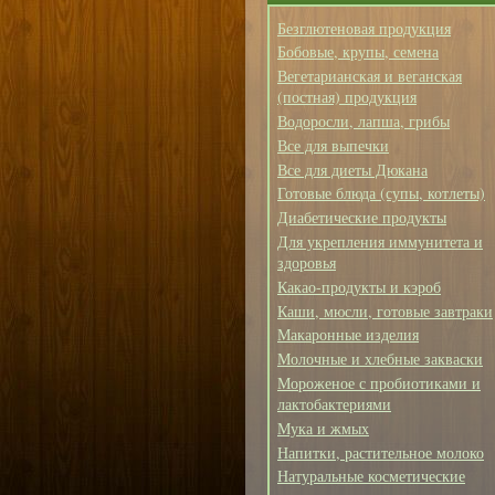
Безглютеновая продукция
Бобовые, крупы, семена
Вегетарианская и веганская
(постная) продукция
Водоросли, лапша, грибы
Все для выпечки
Все для диеты Дюкана
Готовые блюда (супы, котлеты)
Диабетические продукты
Для укрепления иммунитета и
здоровья
Какао-продукты и кэроб
Каши, мюсли, готовые завтраки
Макаронные изделия
Молочные и хлебные закваски
Мороженое с пробиотиками и
лактобактериями
Мука и жмых
Напитки, растительное молоко
Натуральные косметические