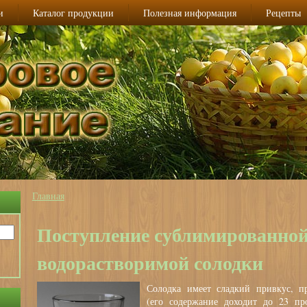
и
Каталог продукции
Полезная информация
Рецепты
Главная
Вы здесь
Поступление сублимированно
водорастворимой солодки
Солодка имеет сладкий привкус, п
(его содержание доходит до 23 пр