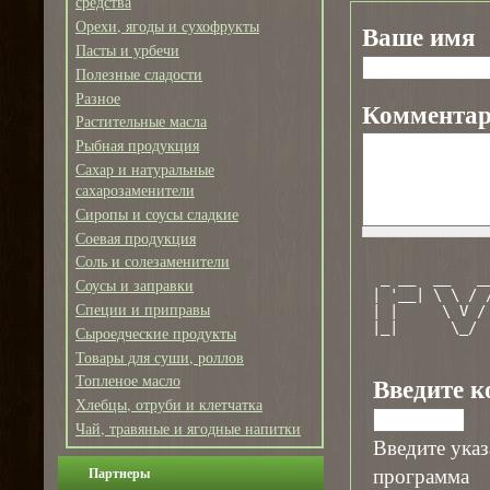
средства
Орехи, ягоды и сухофрукты
Ваше имя
Пасты и урбечи
Полезные сладости
Разное
Коммента
Растительные масла
Рыбная продукция
Сахар и натуральные
сахарозаменители
Сиропы и соусы сладкие
Соевая продукция
Соль и солезаменители
              
  _ __  __   _
Соусы и заправки
 | '__| \ \ / 
Специи и приправы
 | |     \ V /
 |_|      \_/ 
Сыроедческие продукты
              
Товары для суши, роллов
Введите 
Топленое масло
Хлебцы, отруби и клетчатка
Чай, травяные и ягодные напитки
Введите указ
программа
Партнеры