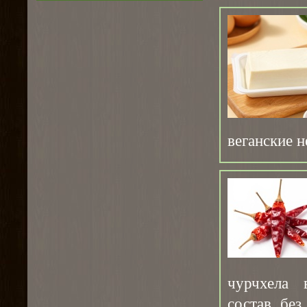
веганские 
чурчхела 
состав без