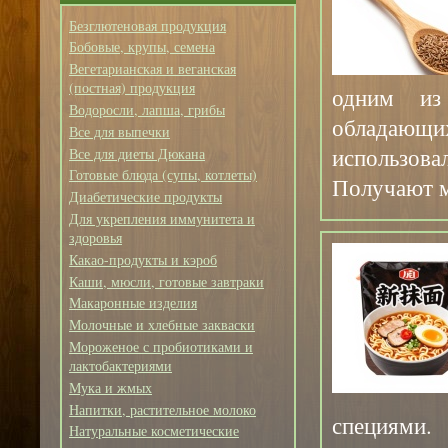
Безглютеновая продукция
Бобовые, крупы, семена
Вегетарианская и веганская
(постная) продукция
одним из
Водоросли, лапша, грибы
обладающ
Все для выпечки
использов
Все для диеты Дюкана
Готовые блюда (супы, котлеты)
Получают ма
Диабетические продукты
Для укрепления иммунитета и
здоровья
Какао-продукты и кэроб
Каши, мюсли, готовые завтраки
Макаронные изделия
Молочные и хлебные закваски
Мороженое с пробиотиками и
лактобактериями
Мука и жмых
Напитки, растительное молоко
специями.
Натуральные косметические