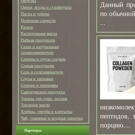
средства
Данный про
Орехи, ягоды и сухофрукты
по обычно
Пасты и урбечи
Полезные сладости
...
Разное
Растительные масла
Рыбная продукция
Сахар и натуральные
сахарозаменители
Сиропы и соусы сладкие
Соевая продукция
Соль и солезаменители
Соусы и заправки
Специи и приправы
Сыроедческие продукты
Товары для суши, роллов
Топленое масло
низкомол
Хлебцы, отруби и клетчатка
пептидов, 
Чай, травяные и ягодные напитки
порцию....
Партнеры