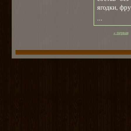
ягодки, фру
...
« первая
Страницы