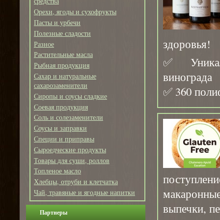
средства
Орехи, ягоды и сухофрукты
Пасты и урбечи
Полезные сладости
здоровья!
Разное
Растительные масла
✅ Уникаль
Рыбная продукция
винограда
Сахар и натуральные
сахарозаменители
✅ 360 полиф
Сиропы и соусы сладкие
Соевая продукция
Соль и солезаменители
Соусы и заправки
Специи и приправы
Сыроедческие продукты
Товары для суши, роллов
Топленое масло
поступлен
Хлебцы, отруби и клетчатка
макаронные
Чай, травяные и ягодные напитки
выпечки, пе
Партнеры