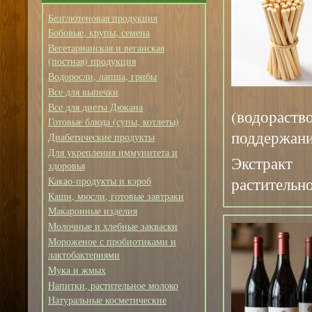
Безглютеновая продукция
Бобовые, крупы, семена
Вегетарианская и веганская
(постная) продукция
Водоросли, лапша, грибы
Все для выпечки
Все для диеты Дюкана
(водораств
Готовые блюда (супы, котлеты)
поддержани
Диабетические продукты
Для укрепления иммунитета и
Экстракт
здоровья
растительно
Какао-продукты и кэроб
Каши, мюсли, готовые завтраки
Макаронные изделия
Молочные и хлебные закваски
Мороженое с пробиотиками и
лактобактериями
Мука и жмых
Напитки, растительное молоко
Натуральные косметические