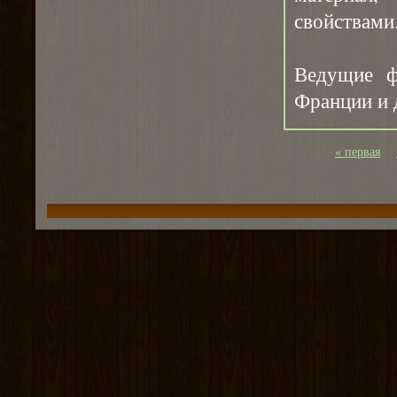
свойствами
⠀
Ведущие ф
Франции и д
« первая
Страницы