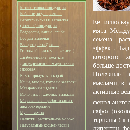
Безглютеновая продукция
Бобовые, крупы, семена
Ее использ
Вегетарианская и веганская
(постная) продукция
мяса. Между
Водоросли, лапша, грибы
семена ра
Все для выпечки
Все для диеты Дюкана
эффект. Бад
Готовые блюда (супы, котлеты)
которого 
Диабетические продукты
больше досто
Для укрепления иммунитета и
здоровья
Полезные 
Какао-продукты и кэроб
маслами в 
Каши, мюсли, готовые завтраки
Макаронные изделия
активные ве
Молочные и хлебные закваски
фенол анетол
Мороженое с пробиотиками и
лактобактериями
сафол (около
Мука и жмых
терпены ( в 
Напитки, растительное молоко
Натуральные косметические
дипентен, фе