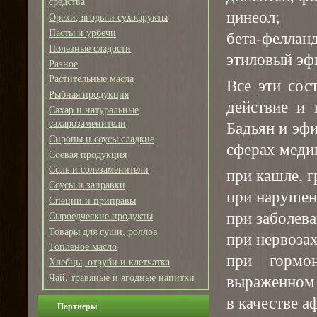
средства
цинеол;
Орехи, ягоды и сухофрукты
Пасты и урбечи
бета-феллан
Полезные сладости
этиловый эф
Разное
Растительные масла
Все эти сос
Рыбная продукция
действие и 
Сахар и натуральные
сахарозаменители
Бадьян и эф
Сиропы и соусы сладкие
сферах меди
Соевая продукция
Соль и солезаменители
при кашле, г
Соусы и заправки
при нарушен
Специи и приправы
при заболев
Сыроедческие продукты
Товары для суши, роллов
при нервоза
Топленое масло
при гормо
Хлебцы, отруби и клетчатка
выраженном
Чай, травяные и ягодные напитки
в качестве а
Партнеры