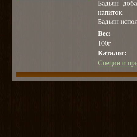
Бадьян доб
напиток.
Бадьян испол
Вес:
100г
Каталог:
Специи и пр