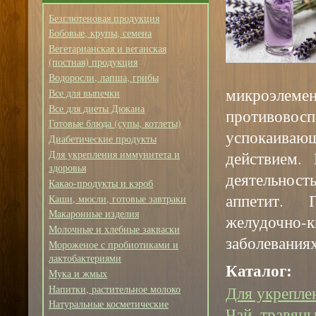
Безглютеновая продукция
Бобовые, крупы, семена
Вегетарианская и веганская
(постная) продукция
Водоросли, лапша, грибы
микроэ
Все для выпечки
Все для диеты Дюкана
противов
Готовые блюда (супы, котлеты)
успокаиваю
Диабетические продукты
действием.
Для укрепления иммунитета и
здоровья
деятельнос
Какао-продукты и кэроб
аппетит. 
Каши, мюсли, готовые завтраки
Макаронные изделия
желудочно-
Молочные и хлебные закваски
заболевания
Мороженое с пробиотиками и
лактобактериями
Каталог:
Мука и жмых
Напитки, растительное молоко
Для укрепле
Натуральные косметические
Чай, травяны