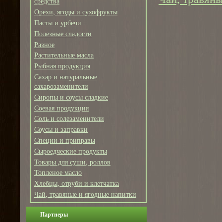
средства
Орехи, ягоды и сухофрукты
Пасты и урбечи
Полезные сладости
Разное
Растительные масла
Рыбная продукция
Сахар и натуральные
сахарозаменители
Сиропы и соусы сладкие
Соевая продукция
Соль и солезаменители
Соусы и заправки
Специи и приправы
Сыроедческие продукты
Товары для суши, роллов
Топленое масло
Хлебцы, отруби и клетчатка
Чай, травяные и ягодные напитки
Партнеры