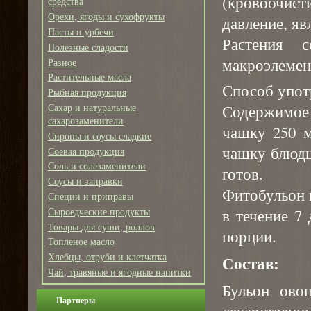
(кровоочис
средства
Орехи, ягоды и сухофрукты
давление, я
Пасты и урбечи
Растения 
Полезные сладости
макроэлемент
Разное
Растительные масла
Способ упот
Рыбная продукция
Содержимое 
Сахар и натуральные
сахарозаменители
чашку 250 м
Сиропы и соусы сладкие
чашку блюдц
Соевая продукция
Соль и солезаменители
готов.
Соусы и заправки
Фитобульон 
Специи и приправы
Сыроедческие продукты
в течение 7 
Товары для суши, роллов
порции.
Топленое масло
Хлебцы, отруби и клетчатка
Состав:
Чай, травяные и ягодные напитки
Бульон ово
Партнеры
лекарственны