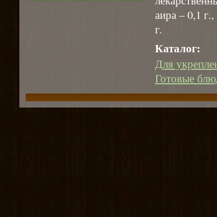
аира – 0,1 г.
г.
Каталог:
Для укрепле
Готовые блюд