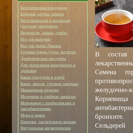
Безглютеновая продукция
Бобовые, крупы, семена
Вегетарианская и веганская
(постная) продукция
Водоросли, лапша, грибы
Все для выпечки
Все для диеты Дюкана
Готовые блюда (супы, котлеты)
В состав 
Диабетические продукты
лекарственн
Для укрепления иммунитета и
Семена го
здоровья
Какао-продукты и кэроб
противопро
Каши, мюсли, готовые завтраки
желудочно-к
Макаронные изделия
Молочные и хлебные закваски
Корневищ
Мороженое с пробиотиками и
антибактер
лактобактериями
бронхите.
Мука и жмых
Напитки, растительное молоко
Сельдере
Натуральные косметические