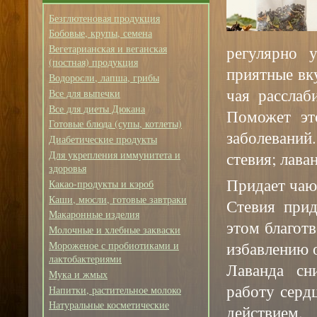
Безглютеновая продукция
Бобовые, крупы, семена
регулярно 
Вегетарианская и веганская
(постная) продукция
приятные вк
Водоросли, лапша, грибы
чая расслаб
Все для выпечки
Все для диеты Дюкана
Поможет эт
Готовые блюда (супы, котлеты)
заболеваний
Диабетические продукты
стевия; лава
Для укрепления иммунитета и
здоровья
Придает чаю
Какао-продукты и кэроб
Каши, мюсли, готовые завтраки
Стевия прид
Макаронные изделия
этом благот
Молочные и хлебные закваски
избавлению 
Мороженое с пробиотиками и
лактобактериями
Лаванда сн
Мука и жмых
работу серд
Напитки, растительное молоко
Натуральные косметические
действием.