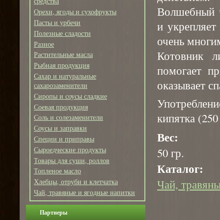
средства
Волшебный ч
Орехи, ягоды и сухофрукты
Пасты и урбечи
и укрепляет
Полезные сладости
очень многи
Разное
Котовник л
Растительные масла
Рыбная продукция
помогает пр
Сахар и натуральные
оказывает сп
сахарозаменители
Сиропы и соусы сладкие
Употреблени
Соевая продукция
кипятка (250
Соль и солезаменители
Соусы и заправки
Вес:
Специи и приправы
Сыроедческие продукты
50 гр.
Товары для суши, роллов
Каталог:
Топленое масло
Чай, травяны
Хлебцы, отруби и клетчатка
Чай, травяные и ягодные напитки
Партнеры