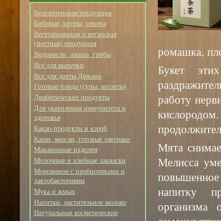
Безглютеновая продукция
Бобовые, крупы, семена
Вегетарианская и веганская
(постная) продукция
ромашка, пл
Водоросли, лапша, грибы
Все для выпечки
Букет эти
Все для диеты Дюкана
раздражител
Готовые блюда (супы, котлеты)
работу нерв
Диабетические продукты
Для укрепления иммунитета и
кислород
здоровья
продолжитель
Какао-продукты и кэроб
Каши, мюсли, готовые завтраки
Мята снимае
Макаронные изделия
Мелисса уме
Молочные и хлебные закваски
Мороженое с пробиотиками и
повышенное
лактобактериями
напитку пр
Мука и жмых
Напитки, растительное молоко
организма 
Натуральные косметические
самочувстви