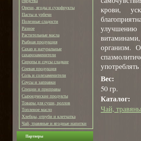
средства
Орехи, ягоды и сухофрукты
крови, ус
Пасты и урбечи
благоприя
Полезные сладости
улучшению
Разное
Растительные масла
витаминами
Рыбная продукция
организм. О
Сахар и натуральные
сахарозаменители
спазмолитич
Сиропы и соусы сладкие
употреблять
Соевая продукция
Соль и солезаменители
Вес:
Соусы и заправки
50 гр.
Специи и приправы
Сыроедческие продукты
Каталог:
Товары для суши, роллов
Чай, травяны
Топленое масло
Хлебцы, отруби и клетчатка
Чай, травяные и ягодные напитки
Партнеры