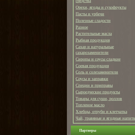
средства
Орехи, ягоды и сухофрукты
Пасты и урбечи
Полезные сладости
Разное
Растительные масла
Рыбная продукция
Сахар и натуральные
сахарозаменители
Сиропы и соусы сладкие
Соевая продукция
Соль и солезаменители
Соусы и заправки
Специи и приправы
Сыроедческие продукты
Товары для суши, роллов
Топленое масло
Хлебцы, отруби и клетчатка
Чай, травяные и ягодные напит
Партнеры