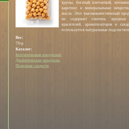
крупы, богатый клетчаткой, витами
каротин) и минеральными вещества
масла. Этот высококачественный пр
не содержит глютена, вредных и
красителей, ароматизаторов и саха
используется натуральные подсластите
Вес:
75гр
Каталог:
Безглютеновая продукция
Диабетические продукты
Полезные сладости