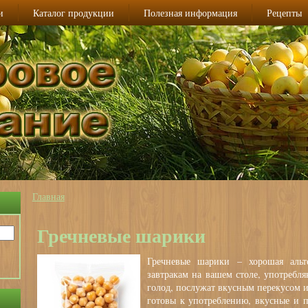
и
Каталог продукции
Полезная информация
Рецепты
Главная
Вы здесь
Гречневые шарики
Гречневые шарики – хорошая альт
завтракам на вашем столе, употребля
голод, послужат вкусным перекусом 
готовы к употреблению, вкусные и п