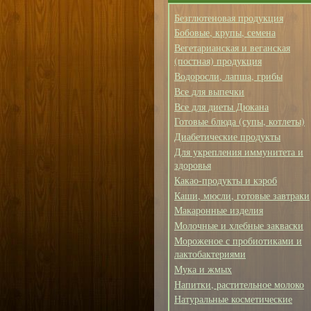
Безглютеновая продукция
Бобовые, крупы, семена
Вегетарианская и веганская
(постная) продукция
Водоросли, лапша, грибы
Все для выпечки
Все для диеты Дюкана
Готовые блюда (супы, котлеты)
Диабетические продукты
Для укрепления иммунитета и
здоровья
Какао-продукты и кэроб
Каши, мюсли, готовые завтраки
Макаронные изделия
Молочные и хлебные закваски
Мороженое с пробиотиками и
лактобактериями
Мука и жмых
Напитки, растительное молоко
Натуральные косметические