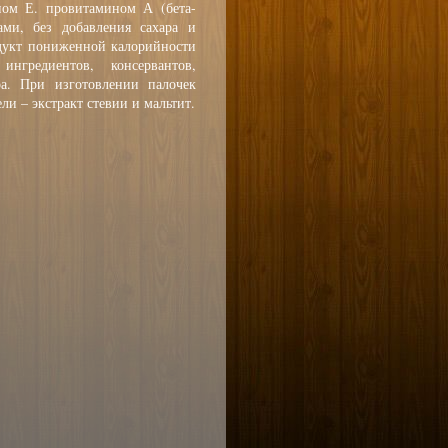
ном Е. провитамином А (бета-
ми, без добавления сахара и
одукт пониженной калорийности
нгредиентов, консервантов,
ра. При изготовлении палочек
ли – экстракт стевии и мальтит.