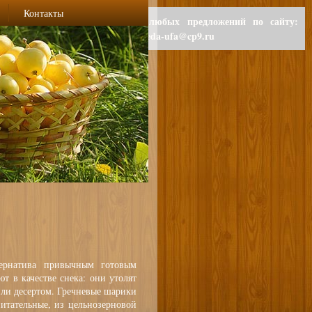
Контакты
Для любых предложений по сайту:
polzaeda-ufa@cp9.ru
ернатива привычным готовым
ют в качестве снека: они утолят
или десертом. Гречневые шарики
итательные, из цельнозерновой