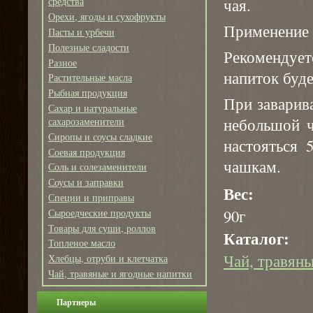
чая.
средства
Орехи, ягоды и сухофрукты
Применение
Пасты и урбечи
Полезные сладости
Рекомендуе
Разное
напиток буд
Растительные масла
Рыбная продукция
При заварив
Сахар и натуральные
небольшой ч
сахарозаменители
Сиропы и соусы сладкие
настояться 
Соевая продукция
чашкам.
Соль и солезаменители
Соусы и заправки
Вес:
Специи и приправы
90г
Сыроедческие продукты
Товары для суши, роллов
Каталог:
Топленое масло
Чай, травяны
Хлебцы, отруби и клетчатка
Чай, травяные и ягодные напитки
Партнеры