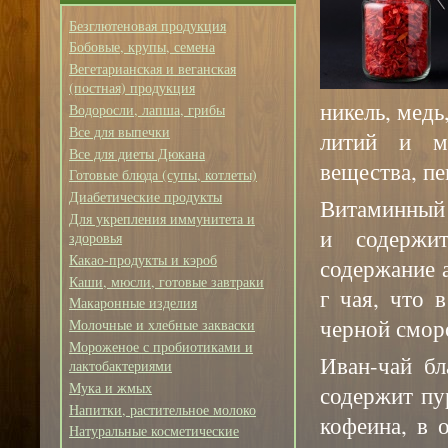
Безглютеновая продукция
Бобовые, крупы, семена
Вегетарианская и веганская
(постная) продукция
никель, медь
Водоросли, лапша, грибы
Все для выпечки
литий и м
Все для диеты Дюкана
вещества, п
Готовые блюда (супы, котлеты)
Диабетические продукты
Витаминный 
Для укрепления иммунитета и
и содержи
здоровья
Какао-продукты и кэроб
содержание 
Каши, мюсли, готовые завтраки
г чая, что 
Макаронные изделия
черной смор
Молочные и хлебные закваски
Мороженое с пробиотиками и
Иван-чай бл
лактобактериями
Мука и жмых
содержит пу
Напитки, растительное молоко
кофеина, в 
Натуральные косметические