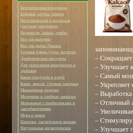
Безглютеновая продукция
Бобовые, крупы, семена
Вегетарианская и веганская
(постная) продукция
Водоросли, лапша, грибы
Все для выпечки
Все для диеты Дюкана
запоминающ
Готовые блюда (супы, котлеты)
– Сокращает
Диабетические продукты
– Улучшает 
Для укрепления иммунитета и
здоровья
– Самый мощ
Какао-продукты и кэроб
– Укрепляет
Каши, мюсли, готовые завтраки
Макаронные изделия
– Выработка
Молочные и хлебные закваски
– Отличный 
Мороженое с пробиотиками и
лактобактериями
– Увеличива
Мука и жмых
– Стимулиру
Напитки, растительное молоко
– Улучшает 
Натуральные косметические