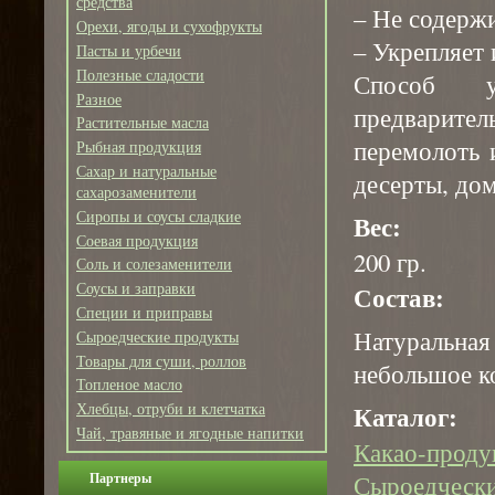
средства
– Не содерж
Орехи, ягоды и сухофрукты
– Укрепляет
Пасты и урбечи
Полезные сладости
Способ у
Разное
предварите
Растительные масла
перемолоть 
Рыбная продукция
Сахар и натуральные
десерты, до
сахарозаменители
Сиропы и соусы сладкие
Вес:
Соевая продукция
200 гр.
Соль и солезаменители
Соусы и заправки
Состав:
Специи и приправы
Натуральн
Сыроедческие продукты
Товары для суши, роллов
небольшое к
Топленое масло
Каталог:
Хлебцы, отруби и клетчатка
Чай, травяные и ягодные напитки
Какао-проду
Сыроедчески
Партнеры