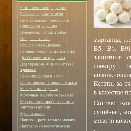
Безглютеновая продукция
Бобовые, крупы, семена
Вегетарианская и веганская
(постная) продукция
Водоросли, лапша, грибы
марганца, ж
Все для выпечки
Все для диеты Дюкана
В5, В6, В9
Готовые блюда (супы, котлеты)
защитные с
Диабетические продукты
спектру б
Для укрепления иммунитета и
здоровья
возникнове
Какао-продукты и кэроб
Кстати, за с
Каши, мюсли, готовые завтраки
Макаронные изделия
в качестве п
Молочные и хлебные закваски
Состав: Кок
Мороженое с пробиотиками и
лактобактериями
сушёный, ко
Мука и жмых
мякоти кокос
Напитки, растительное молоко
Натуральные косметические