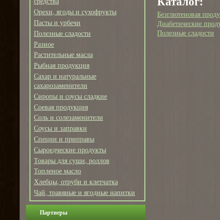
Каталог:
средства
Орехи, ягоды и сухофрукты
Безглютеновая прод
Пасты и урбечи
Диабетические прод
Полезные сладости
Полезные сладости
Разное
Растительные масла
Рыбная продукция
Сахар и натуральные
сахарозаменители
Сиропы и соусы сладкие
Соевая продукция
Соль и солезаменители
Соусы и заправки
Специи и приправы
Сыроедческие продукты
Товары для суши, роллов
Топленое масло
Хлебцы, отруби и клетчатка
Чай, травяные и ягодные напитки
Партнеры