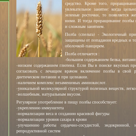
средство. Кроме того, проращивани
увлекательное занятие: когда цель
зеленые росточки, то появляется ж
ними. И тогда проращивание полбы н
и сложным занятием.
Полба (спельта) - Экологичный пр
защищены от попадания вредных и т
оболочкой-панцирем.
Полба отличается :
-большим содержанием белка, витамин
-низким содержанием глютена. Если Вы в поиске вкусных про
согласовать с лечащим врачом включение полбы в свой 
диетическом питании и при целиакии.
-наличием комплекс незаменимых аминокислот.
-уникальной молекулярной структурой полезных веществ, легк
-волшебным, натуральным вкусом.
Регулярное употребление в пищу полбы способствует:
-укреплению иммунитета
-нормализации веса и созданию красивой фигуры
-нормализации уровня сахара в крови
-улучшению работы сердечно-сосудистой, эндокринной, 
репродуктивной систем