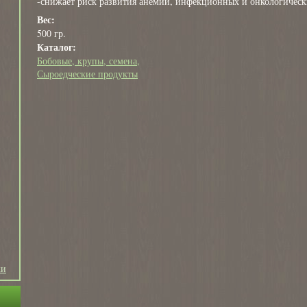
-снижает риск развития анемии, инфекционных и онкологическ
Вес:
500 гр.
Каталог:
Бобовые, крупы, семена
Сыроедческие продукты
ки