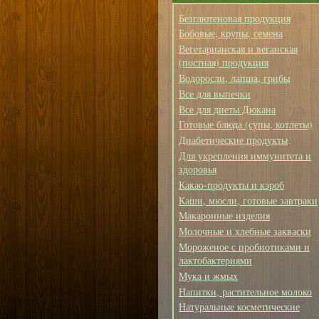
Безглютеновая продукция
Бобовые, крупы, семена
Вегетарианская и веганская
(постная) продукция
Водоросли, лапша, грибы
Все для выпечки
Все для диеты Дюкана
Готовые блюда (супы, котлеты)
Диабетические продукты
Для укрепления иммунитета и
здоровья
Какао-продукты и кэроб
Каши, мюсли, готовые завтраки
Макаронные изделия
Молочные и хлебные закваски
Мороженое с пробиотиками и
лактобактериями
Мука и жмых
Напитки, растительное молоко
Натуральные косметические