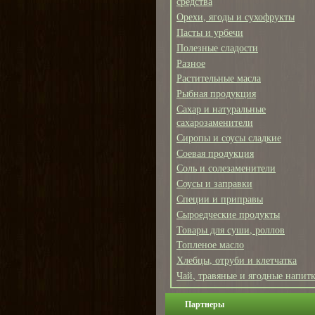
средства
Орехи, ягоды и сухофрукты
Пасты и урбечи
Полезные сладости
Разное
Растительные масла
Рыбная продукция
Сахар и натуральные
сахарозаменители
Сиропы и соусы сладкие
Соевая продукция
Соль и солезаменители
Соусы и заправки
Специи и приправы
Сыроедческие продукты
Товары для суши, роллов
Топленое масло
Хлебцы, отруби и клетчатка
Чай, травяные и ягодные напит
Партнеры