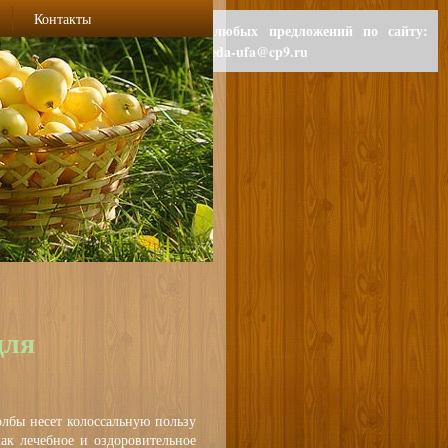
Контакты
Для любых предложений по сайту:
polzaeda-ufa@cp9.ru
для
лбы несет колоссальную пользу
ак лечебное и оздоровительное