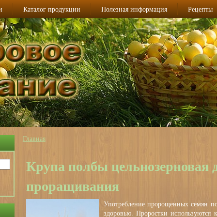
и
Каталог продукции
Полезная информация
Рецепты
Главная
Вы здесь
Крупа полбы цельнозерновая 
проращивания
Употребление пророщенных семян по
здоровью. Проростки используются к