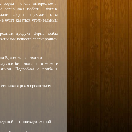
е зерна - очень интересное и
ное зерно дает побеги - живые
елание следить и ухаживать за
е будет казаться утомительным
иродный продукт. Зёрна полбы
оксичных веществ сверхпрочной
а В, железа, клетчатки.
дуктов без глютена, то можете
рацион. Подробнее о полбе в
о усваивающихся организмом.
нервной, пищеварительной и