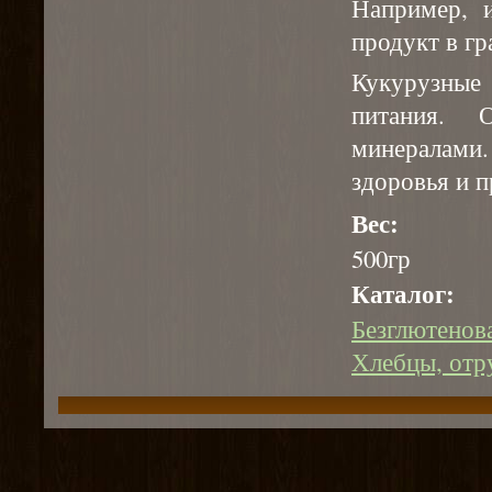
Например, и
продукт в г
Кукурузные
питания. 
минералами
здоровья и 
Вес:
500гр
Каталог:
Безглютенов
Хлебцы, отру