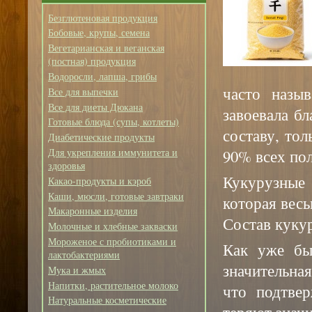
Безглютеновая продукция
Бобовые, крупы, семена
Вегетарианская и веганская
(постная) продукция
Водоросли, лапша, грибы
часто назы
Все для выпечки
Все для диеты Дюкана
завоевала б
Готовые блюда (супы, котлеты)
составу, тол
Диабетические продукты
90% всех по
Для укрепления иммунитета и
здоровья
Кукурузные 
Какао-продукты и кэроб
Каши, мюсли, готовые завтраки
которая весь
Макаронные изделия
Состав куку
Молочные и хлебные закваски
Мороженое с пробиотиками и
Как уже бы
лактобактериями
значительна
Мука и жмых
Напитки, растительное молоко
что подтве
Натуральные косметические
теряют знач