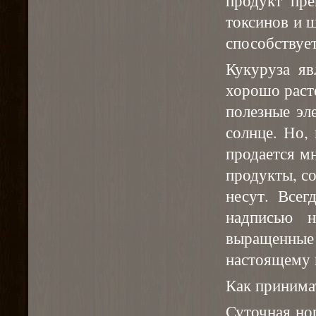
токсинов и 
способствуе
Кукуруза яв
хорошо расте
полезные эл
солнце. Но,
продается мн
продукты, с
несут. Всег
надписью 
выращенные 
настоящему 
Как принима
Суточная но