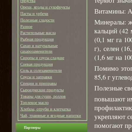
средства
Орехи, ягоды и сухофрукты
Витамины: А, 
Пасты и урбечи
Полезные сладости
Минералы: же
Разное
кальций (42 
Растительные масла
(0,1 мг га 10
Рыбная продукция
Сахар и натуральные
г), селен (16
сахарозаменители
(1,6 мг на 100
Сиропы и соусы сладкие
Соевая продукция
Помимо этого
Соль и солезаменители
85,6 г углево
Соусы и заправки
Специи и приправы
Полезные св
Сыроедческие продукты
Товары для суши, роллов
повышают и
Топленое масло
профилактик
Хлебцы, отруби и клетчатка
укрепляют с
Чай, травяные и ягодные напитки
помогают пр
Партнеры