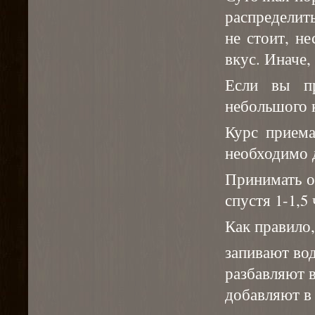
распределит
не стоит, н
вкус. Иначе
Если вы пр
небольшого к
Курс приема
необходимо д
Принимать о
спустя 1-1,5 
Как правило
запивают во
разбавляют в
добавляют в