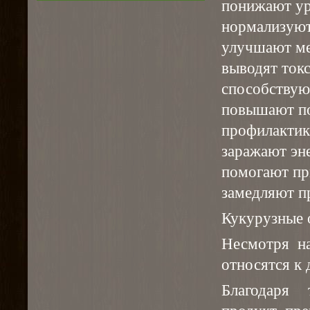
понижают ур
нормализуют
улучшают ме
выводят токс
способствую
повышают п
профилактик
заражают эн
помогают пр
замедляют п
Кукурузные 
Несмотря н
относятся к
Благодаря 
продукт пре