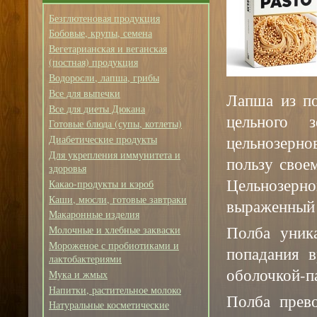
Безглютеновая продукция
Бобовые, крупы, семена
Вегетарианская и веганская
(постная) продукция
Водоросли, лапша, грибы
Все для выпечки
Лапша из по
Все для диеты Дюкана
цельного 
Готовые блюда (супы, котлеты)
цельнозерн
Диабетические продукты
Для укрепления иммунитета и
пользу свое
здоровья
Цельнозерно
Какао-продукты и кэроб
Каши, мюсли, готовые завтраки
выраженный 
Макаронные изделия
Полба уник
Молочные и хлебные закваски
Мороженое с пробиотиками и
попадания 
лактобактериями
оболочкой-п
Мука и жмых
Напитки, растительное молоко
Полба прево
Натуральные косметические