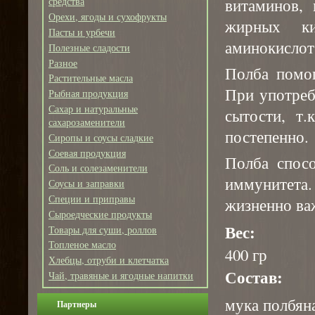
витаминов, 
средства
Орехи, ягоды и сухофрукты
жирных ки
Пасты и урбечи
аминокислот
Полезные сладости
Разное
Полба помог
Растительные масла
При употреб
Рыбная продукция
Сахар и натуральные
сытости, т.
сахарозаменители
постепенно.
Сиропы и соусы сладкие
Соевая продукция
Полба спос
Соль и солезаменители
иммунитета
Соусы и заправки
Специи и приправы
жизненно ва
Сыроедческие продукты
Вес:
Товары для суши, роллов
Топленое масло
400 гр
Хлебцы, отруби и клетчатка
Состав:
Чай, травяные и ягодные напитки
мука полбяна
Партнеры