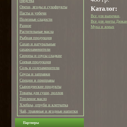
средства
Каталог:
Орехи, ягоды и сухофрукты
Пасты и урбечи
Все для выпечки
Полезные сладости
Все для диеты Дюка
Разное
Мука и жмых
Растительные масла
Рыбная продукция
Сахар и натуральные
сахарозаменители
Сиропы и соусы сладкие
Соевая продукция
Соль и солезаменители
Соусы и заправки
Специи и приправы
Сыроедческие продукты
Товары для суши, роллов
Топленое масло
Хлебцы, отруби и клетчатка
Чай, травяные и ягодные напитки
Партнеры