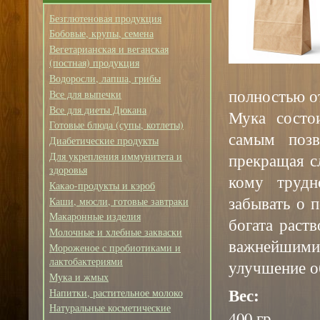
Безглютеновая продукция
Бобовые, крупы, семена
Вегетарианская и веганская
(постная) продукция
Водоросли, лапша, грибы
полностью о
Все для выпечки
Все для диеты Дюкана
Мука состо
Готовые блюда (супы, котлеты)
самым поз
Диабетические продукты
прекращая с
Для укрепления иммунитета и
здоровья
кому трудн
Какао-продукты и кэроб
забывать о 
Каши, мюсли, готовые завтраки
Макаронные изделия
богата раст
Молочные и хлебные закваски
важнейшими
Мороженое с пробиотиками и
лактобактериями
улучшение о
Мука и жмых
Вес:
Напитки, растительное молоко
Натуральные косметические
400 гр.