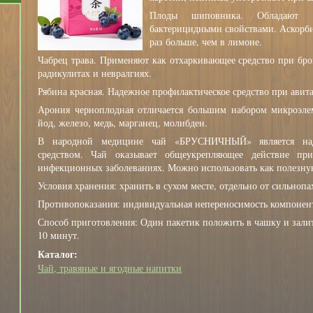
Плоды шиповника. Обладают
бактерицидными свойствами. Аскорби
раз больше, чем в лимоне.
Чабрец трава. Применяют как отхаркивающее средство при бро
радикулитах и невралгиях.
Рябина красная. Надежное профилактическое средство при авит
Арония черноплодная отличается большим набором микроэлем
йод, железо, медь, марганец, молибден.
В народной медицине чай «БРУСНИЧНЫЙ» является на
средством. Чай оказывает общеукрепляющее действие пр
инфекционных заболеваниях. Можно использовать как полезну
Условия хранения: хранить в сухом месте, отдельно от сильноп
Противопоказания: индивидуальная непереносимость компонент
Способ приготовления: Один пакетик положить в чашку и залить
10 минут.
Каталог:
Чай, травяные и ягодные напитки