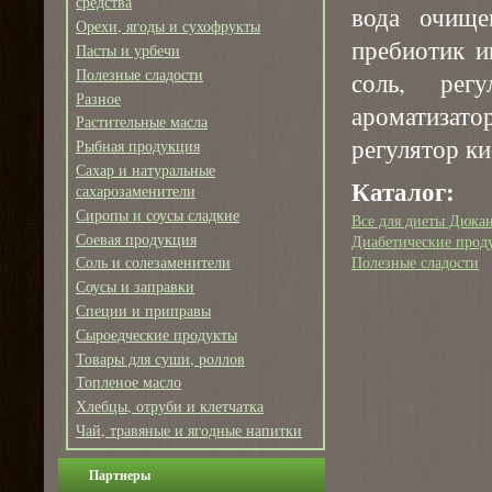
средства
вода очище
Орехи, ягоды и сухофрукты
пребиотик ин
Пасты и урбечи
Полезные сладости
соль, регу
Разное
ароматизато
Растительные масла
регулятор ки
Рыбная продукция
Сахар и натуральные
Каталог:
сахарозаменители
Сиропы и соусы сладкие
Все для диеты Дюка
Соевая продукция
Диабетические прод
Полезные сладости
Соль и солезаменители
Соусы и заправки
Специи и приправы
Сыроедческие продукты
Товары для суши, роллов
Топленое масло
Хлебцы, отруби и клетчатка
Чай, травяные и ягодные напитки
Партнеры