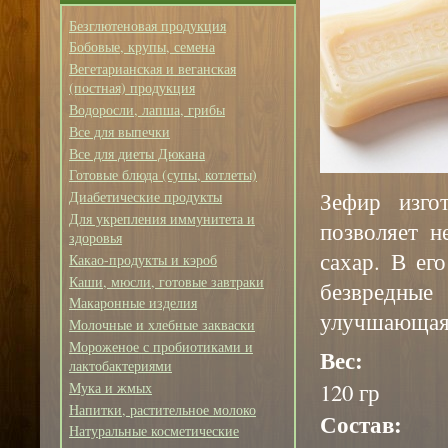
Безглютеновая продукция
Бобовые, крупы, семена
Вегетарианская и веганская
(постная) продукция
Водоросли, лапша, грибы
Все для выпечки
Все для диеты Дюкана
Готовые блюда (супы, котлеты)
Зефир изго
Диабетические продукты
Для укрепления иммунитета и
позволяет н
здоровья
сахар. В ег
Какао-продукты и кэроб
Каши, мюсли, готовые завтраки
безвредные
Макаронные изделия
улучшающая 
Молочные и хлебные закваски
Мороженое с пробиотиками и
Вес:
лактобактериями
120 гр
Мука и жмых
Напитки, растительное молоко
Состав:
Натуральные косметические