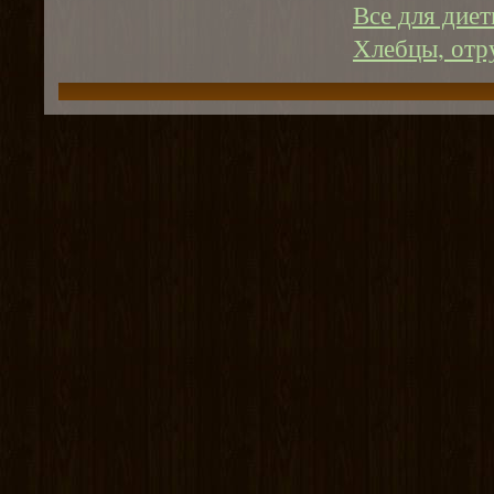
Все для дие
Хлебцы, отру