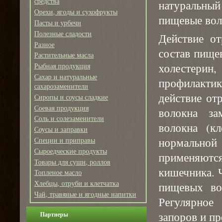
средства
натуральный
Орехи, ягоды и сухофрукты
пищевые вол
Пасты и урбечи
Полезные сладости
Действие о
Разное
состав пище
Растительные масла
холестери
Рыбная продукция
Сахар и натуральные
профилакти
сахарозаменители
действие от
Сиропы и соусы сладкие
Соевая продукция
волокна за
Соль и солезаменители
волокна (кл
Соусы и заправки
нормально
Специи и приправы
Сыроедческие продукты
применяютс
Товары для суши, роллов
кишечника. 
Топленое масло
Хлебцы, отруби и клетчатка
пищевых во
Чай, травяные и ягодные напитки
Регулярное
запоров и пр
Партнеры