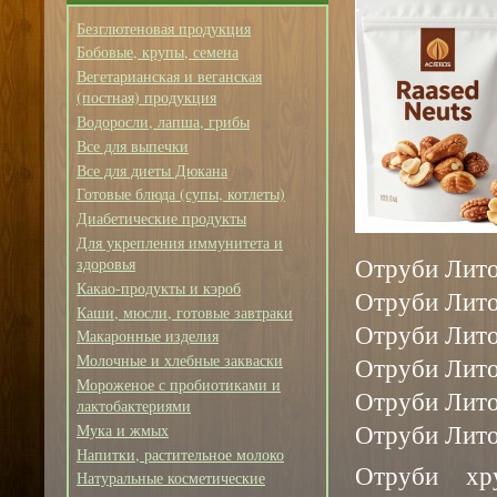
Безглютеновая продукция
Бобовые, крупы, семена
Вегетарианская и веганская
(постная) продукция
Водоросли, лапша, грибы
Все для выпечки
Все для диеты Дюкана
Готовые блюда (супы, котлеты)
Диабетические продукты
Для укрепления иммунитета и
Отруби Лито
здоровья
Какао-продукты и кэроб
Отруби Лито 
Каши, мюсли, готовые завтраки
Отруби Лито
Макаронные изделия
Молочные и хлебные закваски
Отруби Лито
Мороженое с пробиотиками и
Отруби Лито
лактобактериями
Отруби Лито
Мука и жмых
Напитки, растительное молоко
Отруби хр
Натуральные косметические