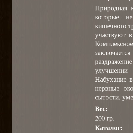
Природная к
которые не
кишечного т
участвуют в
Комплексн
заключаетс
раздражение
улучшении
Набухание в
нервные ок
сытости, ум
Вес:
200 гр.
Каталог: