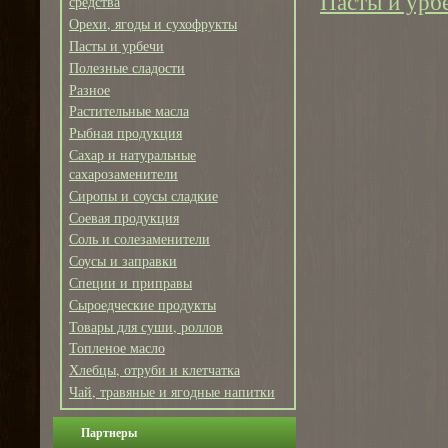
Пасты и урб
средства
Орехи, ягоды и сухофрукты
Пасты и урбечи
Полезные сладости
Разное
Растительные масла
Рыбная продукция
Сахар и натуральные
сахарозаменители
Сиропы и соусы сладкие
Соевая продукция
Соль и солезаменители
Соусы и заправки
Специи и приправы
Сыроедческие продукты
Товары для суши, роллов
Топленое масло
Хлебцы, отруби и клетчатка
Чай, травяные и ягодные напитки
Партнеры