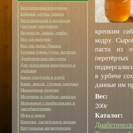
Безглютеновая продукция
Бобовые, крупы, семена
Вегетарианская и веганская
(постная) продукция
крепким сиб
Водоросли, лапша, грибы
кедру. Сыро
Все для выпечки
Все для диеты Дюкана
паста из 
Готовые блюда (супы, котлеты)
перетёртых
Диабетические продукты
подвергалис
Для укрепления иммунитета и
здоровья
в урбече со
Какао-продукты и кэроб
данные им п
Каши, мюсли, готовые завтраки
Макаронные изделия
Вес:
Молочные и хлебные закваски
Мороженое с пробиотиками и
200г
лактобактериями
Каталог:
Мука и жмых
Напитки, растительное молоко
Диабетическ
Натуральные косметические