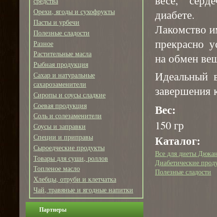
средства
Орехи, ягоды и сухофрукты
диабете.
Пасты и урбечи
Лакомство и
Полезные сладости
прекрасно у
Разное
Растительные масла
на обмен вещ
Рыбная продукция
Идеальный в
Сахар и натуральные
сахарозаменители
завершения 
Сиропы и соусы сладкие
Соевая продукция
Вес:
Соль и солезаменители
150 гр
Соусы и заправки
Каталог:
Специи и приправы
Сыроедческие продукты
Все для диеты Дюка
Товары для суши, роллов
Диабетические прод
Топленое масло
Полезные сладости
Хлебцы, отруби и клетчатка
Чай, травяные и ягодные напитки
Партнеры