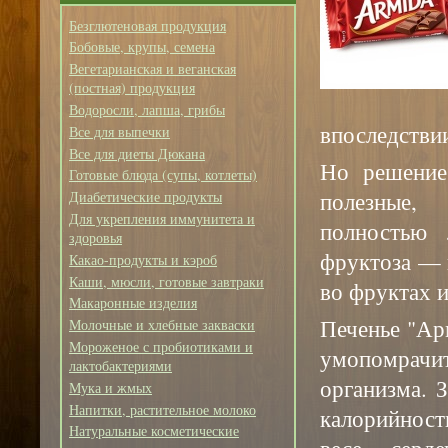
Безглютеновая продукция
Бобовые, крупы, семена
Вегетарианская и веганская
(постная) продукция
Водоросли, лапша, грибы
впоследстви
Все для выпечки
Все для диеты Дюкана
Но решение 
Готовые блюда (супы, котлеты)
полезные,
Диабетические продукты
Для укрепления иммунитета и
полностью 
здоровья
фруктоза — 
Какао-продукты и кэроб
Каши, мюсли, готовые завтраки
во фруктах и
Макаронные изделия
Печенье "Ар
Молочные и хлебные закваски
Мороженое с пробиотиками и
умопомрач
лактобактериями
организма. 
Мука и жмых
Напитки, растительное молоко
калорийност
Натуральные косметические
весе, серд