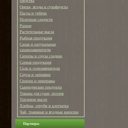
средства
Орехи, ягоды и сухофрукты
Пасты и урбечи
Полезные сладости
Разное
Растительные масла
Рыбная продукция
Сахар и натуральные
сахарозаменители
Сиропы и соусы сладкие
Соевая продукция
Соль и солезаменители
Соусы и заправки
Специи и приправы
Сыроедческие продукты
Товары для суши, роллов
Топленое масло
Хлебцы, отруби и клетчатка
Чай, травяные и ягодные напитки
Партнеры