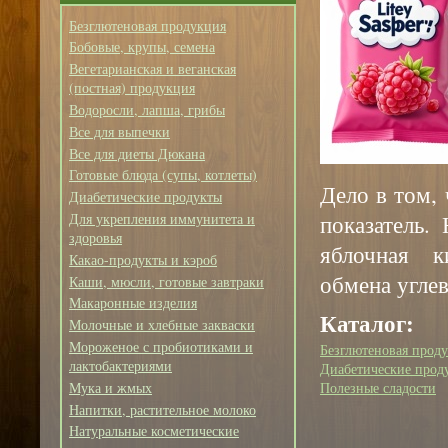
Безглютеновая продукция
Бобовые, крупы, семена
Вегетарианская и веганская
(постная) продукция
Водоросли, лапша, грибы
Все для выпечки
Все для диеты Дюкана
Готовые блюда (супы, котлеты)
Дело в том, 
Диабетические продукты
показатель.
Для укрепления иммунитета и
здоровья
яблочная к
Какао-продукты и кэроб
обмена углев
Каши, мюсли, готовые завтраки
Макаронные изделия
Каталог:
Молочные и хлебные закваски
Мороженое с пробиотиками и
Безглютеновая прод
лактобактериями
Диабетические прод
Мука и жмых
Полезные сладости
Напитки, растительное молоко
Натуральные косметические