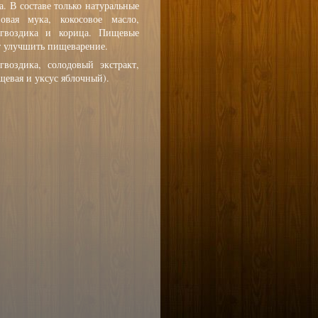
. В составе только натуральные
овая мука, кокосовое масло,
гвоздика и корица. Пищевые
т улучшить пищеварение.
воздика, солодовый экстракт,
ищевая и уксус яблочный).