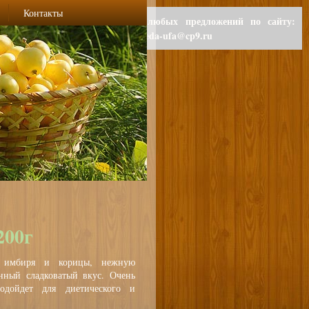
Контакты
Для любых предложений по сайту:
polzaeda-ufa@cp9.ru
200г
т имбиря и корицы, нежную
нный сладковатый вкус. Очень
одойдет для диетического и