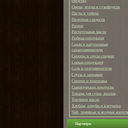
средства
Орехи, ягоды и сухофрукты
Пасты и урбечи
Полезные сладости
Разное
Растительные масла
Рыбная продукция
Сахар и натуральные
сахарозаменители
Сиропы и соусы сладкие
Соевая продукция
Соль и солезаменители
Соусы и заправки
Специи и приправы
Сыроедческие продукты
Товары для суши, роллов
Топленое масло
Хлебцы, отруби и клетчатка
Чай, травяные и ягодные напит
Партнеры