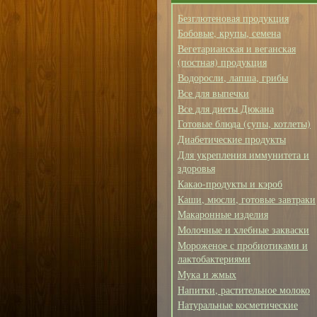
Безглютеновая продукция
Бобовые, крупы, семена
Вегетарианская и веганская
(постная) продукция
Водоросли, лапша, грибы
Все для выпечки
Все для диеты Дюкана
Готовые блюда (супы, котлеты)
Диабетические продукты
Для укрепления иммунитета и
здоровья
Какао-продукты и кэроб
Каши, мюсли, готовые завтраки
Макаронные изделия
Молочные и хлебные закваски
Мороженое с пробиотиками и
лактобактериями
Мука и жмых
Напитки, растительное молоко
Натуральные косметические