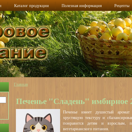
и
Каталог продукции
Полезная информация
Рецепты
Главная
Вы здесь
Печенье "Сладень" имбирное 
Печенье имеет душистый арома
хрустящую текстуру и сбалансирова
понравится детям и взрослым, п
вегетарианского питания.