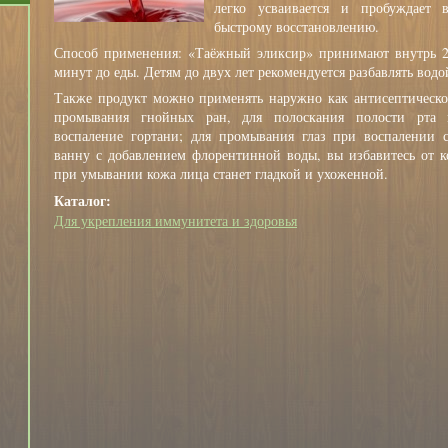
легко усваивается и пробуждает 
быстрому восстановлению.
Способ применения: «Таёжный эликсир» принимают внутрь 2-
минут до еды. Детям до двух лет рекомендуется разбавлять водо
Также продукт можно применять наружно как антисептическо
промывания гнойных ран, для полоскания полости рта п
воспаление гортани; для промывания глаз при воспалении 
ванну с добавлением флорентинной воды, вы избавитесь от к
при умывании кожа лица станет гладкой и ухоженной.
Каталог:
Для укрепления иммунитета и здоровья