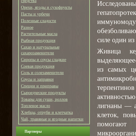
средства
Исследованы
Орехи, ягоды и сухофрукты
гепатоп
Пасты и урбечи
иммуномодул
Полезные сладости
Разное
обезболива
Растительные масла
силе один и
Рыбная продукция
Сахар и натуральные
Живица ке
сахарозаменители
выделяющеес
Сиропы и соусы сладкие
Соевая продукция
из самых це
Соль и солезаменители
антимикроб
Соусы и заправки
терпентинов
Специи и приправы
Сыроедческие продукты
активность
Товары для суши, роллов
лигнаны — а
Топленое масло
Хлебцы, отруби и клетчатка
клеток, по
Чай, травяные и ягодные напитки
помогают
микрооргани
Партнеры