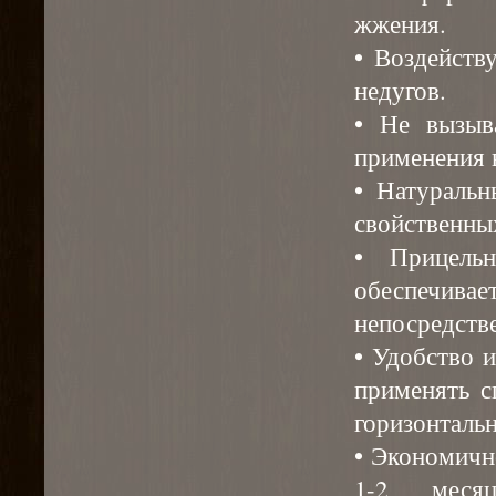
жжения.
• Воздейств
недугов.
• Не вызыв
применения в
• Натуральн
свойственны
• Прицельн
обеспечивае
непосредств
• Удобство 
применять с
горизонтальн
• Экономично
1-2 меся