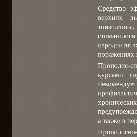
Средство э
верхних ды
тонзиллиты
стоматологи
пародонти
поражениях 
Прополис-
курсами (п
Рекоменду
профилакти
хронически
предупрежде
а также в п
Прополисн