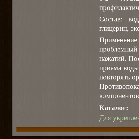
профилактиче
Состав: вод
глицерин, эк
Применение:
проблемный
нажатий. По
приема воды
повторять ор
Противопок
компонентов
Каталог:
Для укрепле