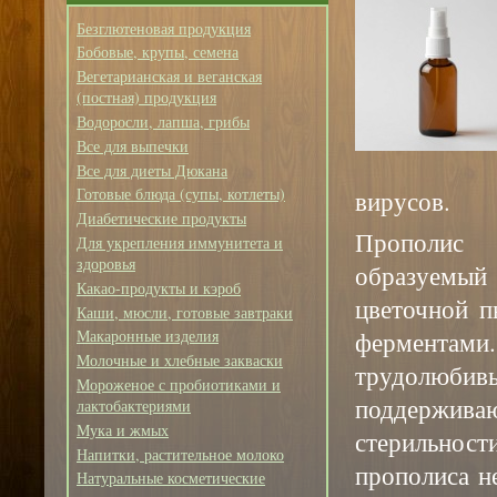
Безглютеновая продукция
Бобовые, крупы, семена
Вегетарианская и веганская
(постная) продукция
Водоросли, лапша, грибы
Все для выпечки
Все для диеты Дюкана
Готовые блюда (супы, котлеты)
вирусов.
Диабетические продукты
Прополис 
Для укрепления иммунитета и
здоровья
образуемы
Какао-продукты и кэроб
цветочной 
Каши, мюсли, готовые завтраки
ферментами
Макаронные изделия
Молочные и хлебные закваски
трудолюби
Мороженое с пробиотиками и
поддержив
лактобактериями
Мука и жмых
стерильнос
Напитки, растительное молоко
прополиса н
Натуральные косметические