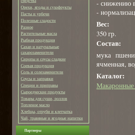
средства
- снижению 
Орехи, ягоды и сухофрукты
- нормализац
Пасты и урбечи
Полезные сладости
Вес:
Разное
350 гр.
Растительные масла
Рыбная продукция
Состав:
Сахар и натуральные
сахарозаменители
мука пшени
Сиропы и соусы сладкие
ячменная, во
Соевая продукция
Соль и солезаменители
Каталог:
Соусы и заправки
Макаронные 
Специи и приправы
Сыроедческие продукты
Товары для суши, роллов
Топленое масло
Хлебцы, отруби и клетчатка
Чай, травяные и ягодные напитки
Партнеры