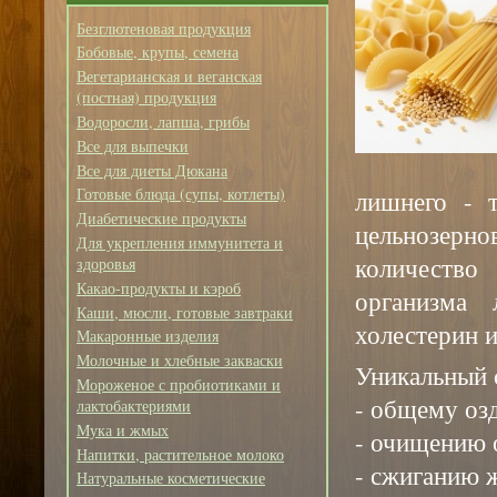
Безглютеновая продукция
Бобовые, крупы, семена
Вегетарианская и веганская
(постная) продукция
Водоросли, лапша, грибы
Все для выпечки
Все для диеты Дюкана
Готовые блюда (супы, котлеты)
лишнего - т
Диабетические продукты
цельнозер
Для укрепления иммунитета и
количество 
здоровья
Какао-продукты и кэроб
организма 
Каши, мюсли, готовые завтраки
холестерин и
Макаронные изделия
Молочные и хлебные закваски
Уникальный 
Мороженое с пробиотиками и
- общему оз
лактобактериями
Мука и жмых
- очищению 
Напитки, растительное молоко
- сжиганию 
Натуральные косметические