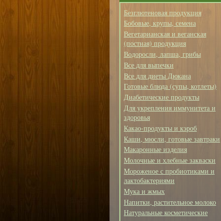
Безглютеновая продукция
Бобовые, крупы, семена
Вегетарианская и веганская
(постная) продукция
Водоросли, лапша, грибы
Все для выпечки
Все для диеты Дюкана
Готовые блюда (супы, котлеты)
Диабетические продукты
Для укрепления иммунитета и
здоровья
Какао-продукты и кэроб
Каши, мюсли, готовые завтраки
Макаронные изделия
Молочные и хлебные закваски
Мороженое с пробиотиками и
лактобактериями
Мука и жмых
Напитки, растительное молоко
Натуральные косметические