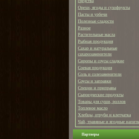
средства
Орехи, ягоды и сухофрукты
Пасты и урбечи
Полезные сладости
Разное
Растительные масла
Рыбная продукция
Сахар и натуральные
сахарозаменители
Сиропы и соусы сладкие
Соевая продукция
Соль и солезаменители
Соусы и заправки
Специи и приправы
Сыроедческие продукты
Товары для суши, роллов
Топленое масло
Хлебцы, отруби и клетчатка
Чай, травяные и ягодные напит
Партнеры