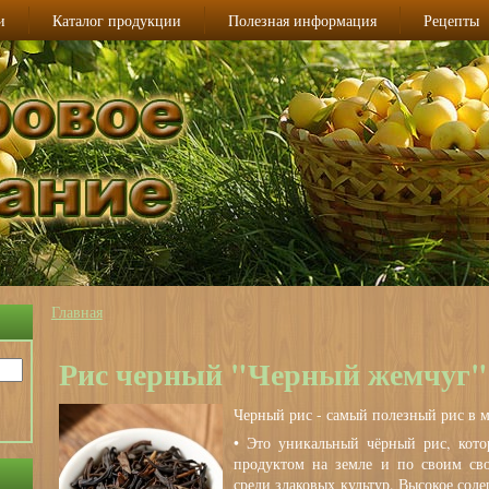
и
Каталог продукции
Полезная информация
Рецепты
Главная
Вы здесь
Рис черный "Черный жемчуг"
Черный рис - самый полезный рис в м
• Это уникальный чёрный рис, кото
продуктом на земле и по своим сво
среди злаковых культур. Высокое сод