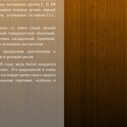
и, витаминов группы Е, В. PR
ищевых волокон делают чёрный
ии, улучшении состояния ССС,
.
ания т.к. имеет самый низкий
ной поверхностной оболочкой.
очень насыщенный, приятный,
 увлажнено-рассыпчатая.
 прекрасным дополнением к
ым и розовым рисом.
В годы, когда Китай находился
исом». Его выращивали в очень
 настоящее время такого запрета
енькими партиями, особенно в