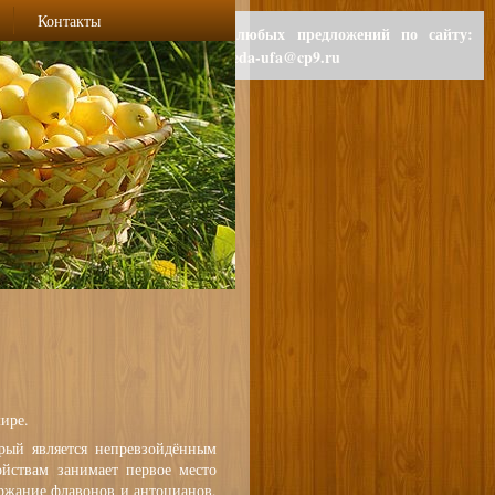
Контакты
Для любых предложений по сайту:
polzaeda-ufa@cp9.ru
ире.
рый является непревзойдённым
йствам занимает первое место
ержание флавонов и антоцианов,