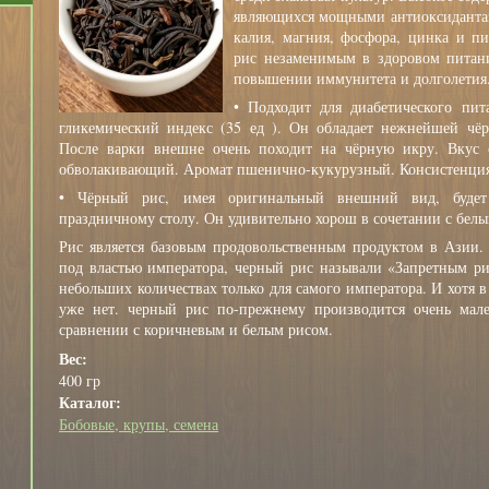
являющихся мощными антиоксидантам
калия, магния, фосфора, цинка и п
рис незаменимым в здоровом питан
повышении иммунитета и долголетия
• Подходит для диабетического пит
гликемический индекс (35 ед ). Он обладает нежнейшей чёр
После варки внешне очень походит на чёрную икру. Вкус 
обволакивающий. Аромат пшенично-кукурузный. Консистенция
• Чёрный рис, имея оригинальный внешний вид, будет
праздничному столу. Он удивительно хорош в сочетании с бел
Рис является базовым продовольственным продуктом в Азии. 
под властью императора, черный рис называли «Запретным р
небольших количествах только для самого императора. И хотя в
уже нет. черный рис по-прежнему производится очень мал
сравнении с коричневым и белым рисом.
Вес:
400 гр
Каталог:
Бобовые, крупы, семена