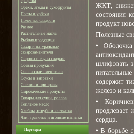
средства
ЖКТ, сниже
Орехи, ягоды и сухофрукты
состояния к
Пасты и урбечи
Полезные сладости
продукт нов
Разное
Полезные св
Растительные масла
Рыбная продукция
• Оболочка
Сахар и натуральные
сахарозаменители
антиоксидант
Сиропы и соусы сладкие
шлифовать з
Соевая продукция
питательны
Соль и солезаменители
Соусы и заправки
содержит ти
Специи и приправы
железо и кал
Сыроедческие продукты
Товары для суши, роллов
• Коричне
Топленое масло
продлевает 
Хлебцы, отруби и клетчатка
Чай, травяные и ягодные напитки
сердца.
• В борьбе 
Партнеры