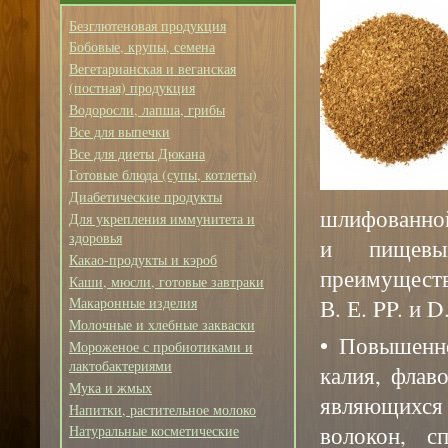
Безглютеновая продукция
Бобовые, крупы, семена
Вегетарианская и веганская
(постная) продукция
Водоросли, лапша, грибы
Все для выпечки
Все для диеты Дюкана
Готовые блюда (супы, котлеты)
Диабетические продукты
шлифованно
Для укрепления иммунитета и
здоровья
и пищевы
Какао-продукты и кэроб
преимуществ
Каши, мюсли, готовые завтраки
В. Е. PP. и D
Макаронные изделия
Молочные и хлебные закваски
• Повышенно
Мороженое с пробиотиками и
лактобактериями
калия, флав
Мука и жмых
являющихс
Напитки, растительное молоко
волокон, с
Натуральные косметические