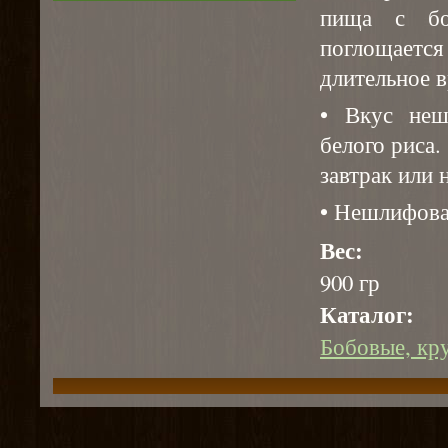
пища с бо
поглощает
длительное в
• Вкус неш
белого риса.
завтрак или
• Нешлифова
Вес:
900 гр
Каталог:
Бобовые, кр