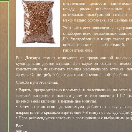
питательной ценности занимающ
между рисом шлифованным и н
оптимально подобранной степени ш
максимально сохранены все ценные в
Этот рис имеет повышенное содержан
с набором всех незаменимых аминок
PP. Употребление в пищу такого ри
онкологических заболеваний,
гиповитаминоза.
Рис Девзира темная отличается от традиционной шлифов
кулинарными достоинствами. При варке он сохраняет целост
консистенцию пикантного гарнира насыщенного оттенка, п
аромат. Он не требует более длительной кулинарной обработки.
Способ приготовления:
• Варить, предварительно промытый и подсушенный на сетке в т
тяжелой кастрюле с толстым дном в соотношении 1:1.7 (н
интенсивном кипении в первые две минуты.
• Затем, снизив огонь до минимума, добавить по вкусу соль,
накрыв плотно крышкой варить еще 7-8 минут с последующим 
• Плов рекомендуется готовить в соотношении с выбранным рец
Вес:
900 гр