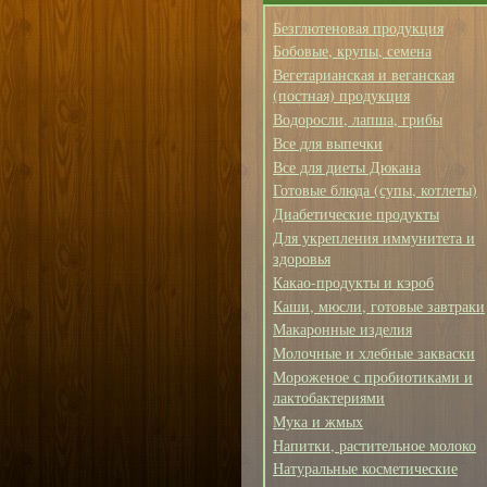
Безглютеновая продукция
Бобовые, крупы, семена
Вегетарианская и веганская
(постная) продукция
Водоросли, лапша, грибы
Все для выпечки
Все для диеты Дюкана
Готовые блюда (супы, котлеты)
Диабетические продукты
Для укрепления иммунитета и
здоровья
Какао-продукты и кэроб
Каши, мюсли, готовые завтраки
Макаронные изделия
Молочные и хлебные закваски
Мороженое с пробиотиками и
лактобактериями
Мука и жмых
Напитки, растительное молоко
Натуральные косметические