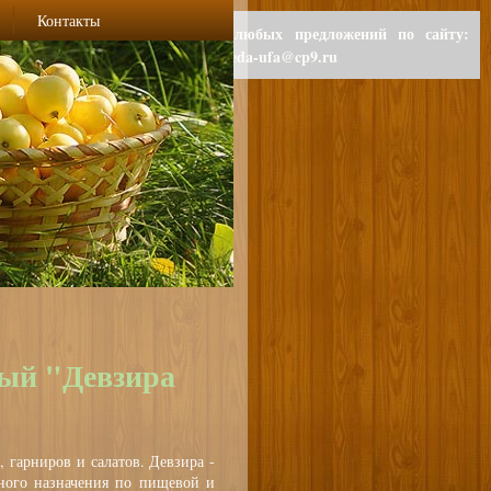
Контакты
Для любых предложений по сайту:
polzaeda-ufa@cp9.ru
ый "Девзира
, гарниров и салатов. Девзира -
ного назначения по пищевой и