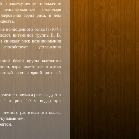
ий промежуточное положение
ешлифованным. Благодаря
лифования зерна риса, в нем
ещества.
ие полноценного белка (8-10%)
ислот, витаминов группы Е, В,
са снижает риск возникновения
 способствует устранению
анной белой крупы высокими
ность ядра, имеет рассыпчатою
онятный вкус и яркий рисовый
ечение получаса рис. следует в
а 1 ч. риса 1.7 ч. воды) при
 немного растительного масла,
укутыванием.
ептом.