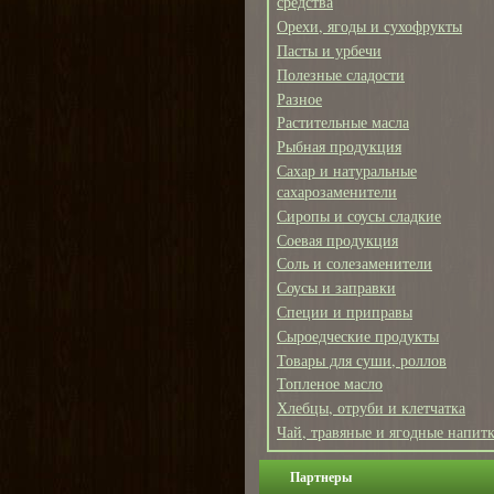
средства
Орехи, ягоды и сухофрукты
Пасты и урбечи
Полезные сладости
Разное
Растительные масла
Рыбная продукция
Сахар и натуральные
сахарозаменители
Сиропы и соусы сладкие
Соевая продукция
Соль и солезаменители
Соусы и заправки
Специи и приправы
Сыроедческие продукты
Товары для суши, роллов
Топленое масло
Хлебцы, отруби и клетчатка
Чай, травяные и ягодные напит
Партнеры