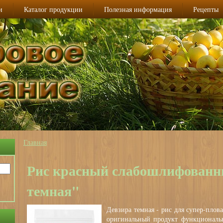
и
Каталог продукции
Полезная информация
Рецепты
Главная
Вы здесь
Рис красный слабошлифованн
темная"
Девзира темная - рис для супер-плова
оригинальный продукт функциональ