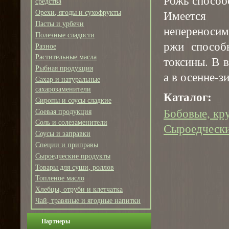
средства
Орехи, ягоды и сухофрукты
Имеется 
Пасты и урбечи
непереносим
Полезные сладости
ржи способ
Разное
Растительные масла
токсины. В 
Рыбная продукция
а в осенне-з
Сахар и натуральные
сахарозаменители
Каталог:
Сиропы и соусы сладкие
Бобовые, кр
Соевая продукция
Соль и солезаменители
Сыроедчески
Соусы и заправки
Специи и приправы
Сыроедческие продукты
Товары для суши, роллов
Топленое масло
Хлебцы, отруби и клетчатка
Чай, травяные и ягодные напитки
Партнеры