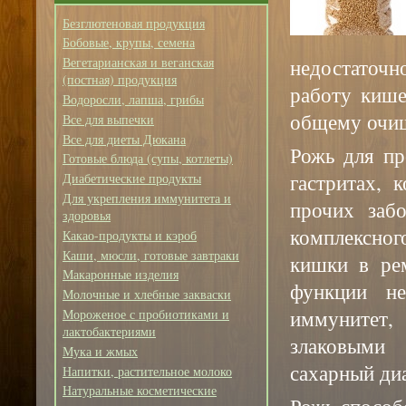
Безглютеновая продукция
Бобовые, крупы, семена
недостаточн
Вегетарианская и веганская
(постная) продукция
работу кише
Водоросли, лапша, грибы
общему очищ
Все для выпечки
Все для диеты Дюкана
Рожь для пр
Готовые блюда (супы, котлеты)
гастритах, 
Диабетические продукты
Для укрепления иммунитета и
прочих заб
здоровья
комплексног
Какао-продукты и кэроб
Каши, мюсли, готовые завтраки
кишки в ре
Макаронные изделия
функции не
Молочные и хлебные закваски
иммунитет
Мороженое с пробиотиками и
лактобактериями
злаковыми
Мука и жмых
сахарный ди
Напитки, растительное молоко
Натуральные косметические
Рожь способ