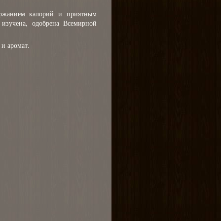
ержанием калорий и приятным
 изучена, одобрена Всемирной
 и аромат.