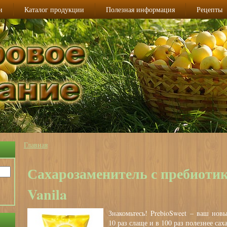
и
Каталог продукции
Полезная информация
Рецепты
Главная
Вы здесь
Сахарозаменитель с пребиотик
Vanila
Знакомьтесь! PrebioSweet – ваш нов
10 раз слаще и в 100 раз полезнее саха