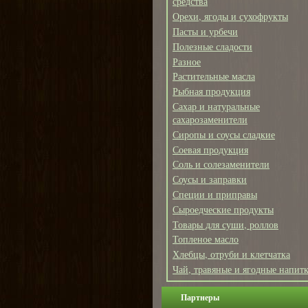
средства
Орехи, ягоды и сухофрукты
Пасты и урбечи
Полезные сладости
Разное
Растительные масла
Рыбная продукция
Сахар и натуральные
сахарозаменители
Сиропы и соусы сладкие
Соевая продукция
Соль и солезаменители
Соусы и заправки
Специи и приправы
Сыроедческие продукты
Товары для суши, роллов
Топленое масло
Хлебцы, отруби и клетчатка
Чай, травяные и ягодные напит
Партнеры