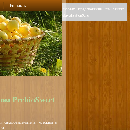
Контакты
Для любых предложений по сайту:
polzaeda-ufa@cp9.ru
ом PrebioSweet
ый сахарозаменитель, который в
ра.