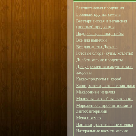
Безглютеновая продукция
Бобовые, крупы, семена
Вегетарианская и веганская
(постная) продукция
Водоросли, лапша, грибы
Все для выпечки
Все для диеты Дюкана
Готовые блюда (супы, котлеты)
Диабетические продукты
Для укрепления иммунитета и
здоровья
Какао-продукты и кэроб
Каши, мюсли, готовые завтраки
Макаронные изделия
Молочные и хлебные закваски
Мороженое с пробиотиками и
лактобактериями
Мука и жмых
Напитки, растительное молоко
Натуральные косметические