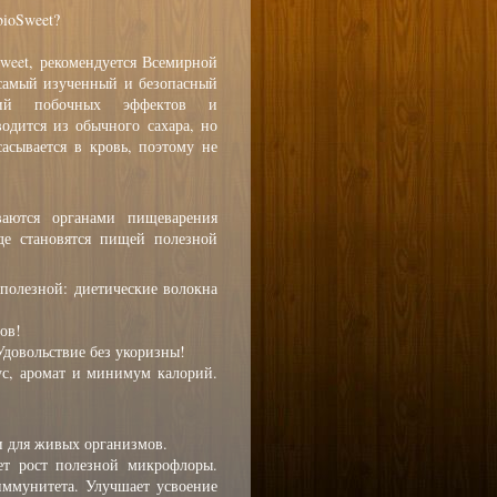
bioSweet?
Sweet, рекомендуется Всемирной
 самый изученный и безопасный
щий побочных эффектов и
одится из обычного сахара, но
асывается в кровь, поэтому не
ваются органами пищеварения
де становятся пищей полезной
 полезной: диетические волокна
ов!
довольствие без укоризны!
кус, аромат и минимум калорий.
и для живых организмов.
ет рост полезной микрофлоры.
ммунитета. Улучшает усвоение