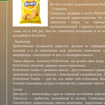
Из чего состоит сахарозаменитель Pre
- Сукралоза
Сукралоза, входящая в состав Prebio
организацией здравоохранения. Это
заменитель сахара, не имею
противопоказаний. Сукралоза произв
слаще его в 600 раз. Она не усваивается организмом и не вс
калорийна и безопасна.
- Пребиотик
Пребиотиками называются вещества, которые не перевари
человека, а в не измененном виде достигают кишечника, г
микрофлоры, стимулируют ее рост и жизнедеятельность.
Таким образом, используя PrebioSweet, вы делаете свою пищу
PrebioSweet обеспечат здоровье вашего кишечника.
PrebioSweet Vanilla С ароматом ванили - для утонченных гурман
Ароматные десерты и напитки с минимальной калорийностью. У
PrebioSweet Vanilla — для тех, кто любит себя побаловать. В
Готовьте изысканные десерты и напитки без угрызений совести.
Состав
Декстроза — моносахарид, один из главных источников энерги
Лактулоза — пребиотик, полученный из молока. Стимулиру
Способствует нормализации работы кишечника, укреплению и