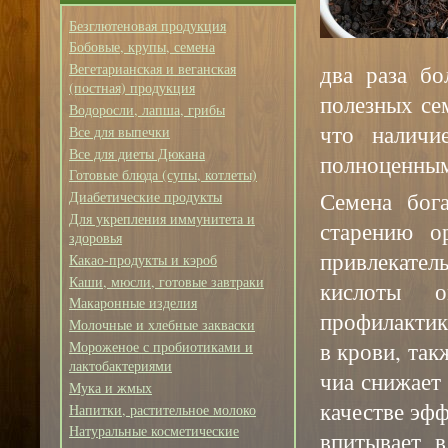
Безглютеновая продукция
Бобовые, крупы, семена
два раза бо
Вегетарианская и веганская
(постная) продукция
полезных се
Водоросли, лапша, грибы
что наличи
Все для выпечки
Все для диеты Дюкана
полноценным
Готовые блюда (супы, котлеты)
Семена бога
Диабетические продукты
Для укрепления иммунитета и
старению о
здоровья
привлекател
Какао-продукты и кэроб
Каши, мюсли, готовые завтраки
кислоты о
Макаронные изделия
профилактик
Молочные и хлебные закваски
в крови, так
Мороженое с пробиотиками и
лактобактериями
чиа снижает
Мука и жмых
качестве эфф
Напитки, растительное молоко
Натуральные косметические
впитывает в