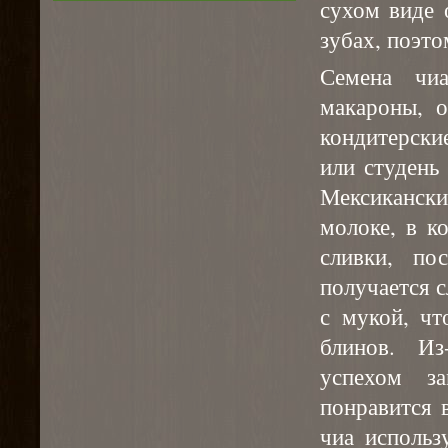
сухом виде 
зубах, поэт
Семена чиа
макароны, 
кондитерски
или студень
Мексиканск
молоке, в к
сливки, по
получается 
с мукой, чт
блинов. Из
успехом з
понравится 
чиа использ