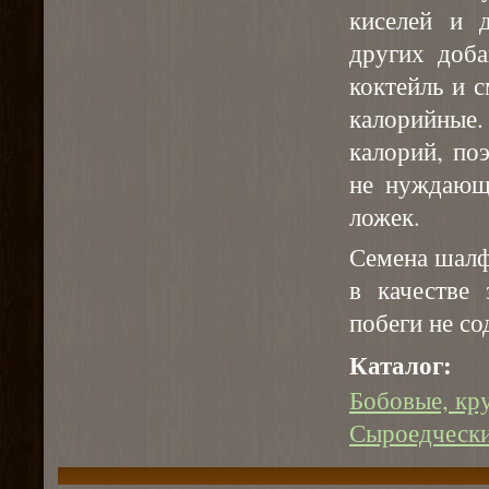
киселей и д
других доба
коктейль и 
калорийные
калорий, по
не нуждающе
ложек.
Семена шалф
в качестве 
побеги не со
Каталог:
Бобовые, кр
Сыроедчески