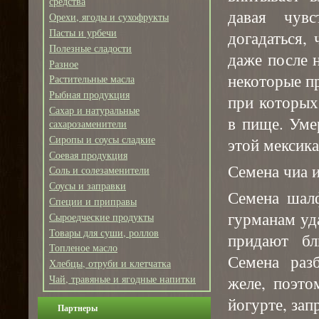
средства
давая чувс
Орехи, ягоды и сухофрукты
Пасты и урбечи
догадаться,
Полезные сладости
даже после 
Разное
некоторые п
Растительные масла
Рыбная продукция
при которых
Сахар и натуральные
в пище. Уме
сахарозаменители
Сиропы и соусы сладкие
этой мексика
Соевая продукция
Семена чиа 
Соль и солезаменители
Соусы и заправки
Семена шалф
Специи и приправы
гурманам уд
Сыроедческие продукты
Товары для суши, роллов
придают бл
Топленое масло
Семена раз
Хлебцы, отруби и клетчатка
желе, поэто
Чай, травяные и ягодные напитки
йогурте, зап
Партнеры