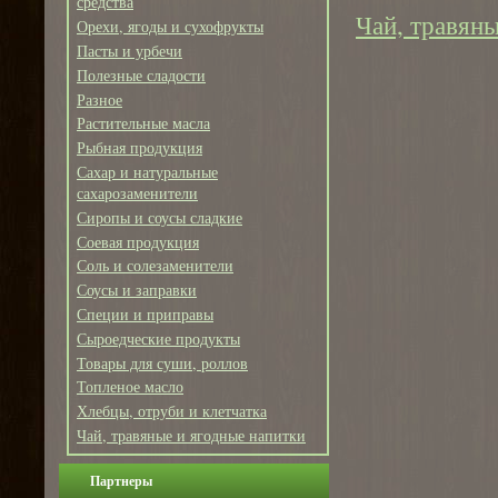
средства
Чай, травяны
Орехи, ягоды и сухофрукты
Пасты и урбечи
Полезные сладости
Разное
Растительные масла
Рыбная продукция
Сахар и натуральные
сахарозаменители
Сиропы и соусы сладкие
Соевая продукция
Соль и солезаменители
Соусы и заправки
Специи и приправы
Сыроедческие продукты
Товары для суши, роллов
Топленое масло
Хлебцы, отруби и клетчатка
Чай, травяные и ягодные напитки
Партнеры