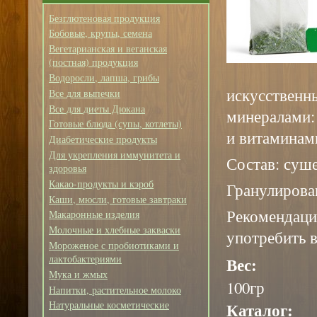
Безглютеновая продукция
Бобовые, крупы, семена
Вегетарианская и веганская
(постная) продукция
Водоросли, лапша, грибы
искусственн
Все для выпечки
Все для диеты Дюкана
минералами:
Готовые блюда (супы, котлеты)
и витаминами
Диабетические продукты
Для укрепления иммунитета и
Состав: суш
здоровья
Какао-продукты и кэроб
Гранулирова
Каши, мюсли, готовые завтраки
Рекомендации
Макаронные изделия
Молочные и хлебные закваски
употребить в
Мороженое с пробиотиками и
лактобактериями
Вес:
Мука и жмых
100гр
Напитки, растительное молоко
Каталог:
Натуральные косметические