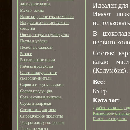
Идеален для
лактобактериями
Мука и жмых
Имеет низк
Напитки, растительное молоко
использоват
Натуральные косметические
средства
В шоколаде
Орехи, ягоды и сухофрукты
первого хол
Пасты и урбечи
Полезные сладости
Состав: кэ
Разное
какао мас
Растительные масла
Рыбная продукция
(Колумбия),
Сахар и натуральные
сахарозаменители
Вес:
Сиропы и соусы сладкие
85 гр
Соевая продукция
Соль и солезаменители
Каталог:
Соусы и заправки
Диабетические прод
Специи и приправы
Какао-продукты и кэ
Сыроедческие продукты
Полезные сладости
Товары для суши, роллов
Топленое масло