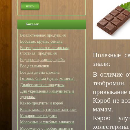
Каталог
Безглютеновая продукция
Бобовые, крупы, семена
Вегетарианская и веганская
Полезные св
(постная) продукция
Водоросли, лапша, грибы
знали:
Все для выпечки
Все для диеты Дюкана
В отличие о
Готовые блюда (супы, котлеты)
теобромин, 
Диабетические продукты
привыкание 
Для укрепления иммунитета и
здоровья
Кэроб не во
Какао-продукты и кэроб
мамам.
Каши, мюсли, готовые завтраки
Макаронные изделия
Кэроб улу
Молочные и хлебные закваски
холестерина.
Мороженое с пробиотиками и