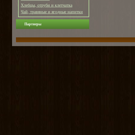
Хлебцы, отруби и клетчатка
Чай, травяные и ягодные напитки
Партнеры