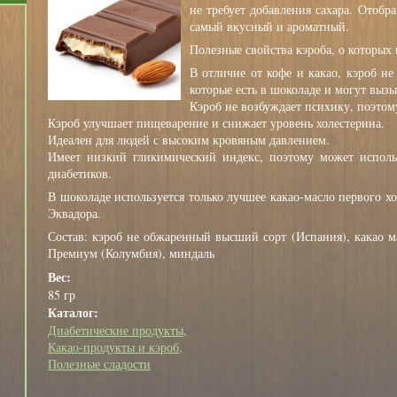
не требует добавления сахара. Отобр
самый вкусный и ароматный.
Полезные свойства кэроба, о которых 
В отличие от кофе и какао, кэроб н
которые есть в шоколаде и могут выз
Кэроб не возбуждает психику, поэтом
Кэроб улучшает пищеварение и снижает уровень холестерина.
Идеален для людей с высоким кровяным давлением.
Имеет низкий гликимический индекс, поэтому может исполь
диабетиков.
В шоколаде используется только лучшее какао-масло первого 
Эквадора.
Состав: кэроб не обжаренный высший сорт (Испания), какао м
Премиум (Колумбия), миндаль
Вес:
85 гр
Каталог:
Диабетические продукты
Какао-продукты и кэроб
Полезные сладости