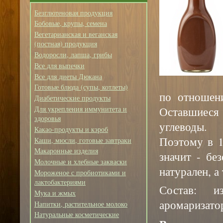
Безглютеновая продукция
Бобовые, крупы, семена
Вегетарианская и веганская
(постная) продукция
Водоросли, лапша, грибы
Все для выпечки
Все для диеты Дюкана
Готовые блюда (супы, котлеты)
по отношен
Диабетические продукты
Оставшиеся
Для укрепления иммунитета и
здоровья
углеводы.
Какао-продукты и кэроб
Поэтому в 1
Каши, мюсли, готовые завтраки
Макаронные изделия
значит - бе
Молочные и хлебные закваски
натурален, 
Мороженое с пробиотиками и
лактобактериями
Состав: и
Мука и жмых
аромаризато
Напитки, растительное молоко
Натуральные косметические