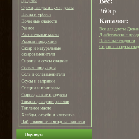
Вес:
средства
Орехи, ягоды и сухофрукты
360гр
Пасты и урбечи
Каталог:
Полезные сладости
Разное
Все для диеты Дюка
Растительные масла
Диабетические прод
Полезные сладости
Рыбная продукция
Сиропы и соусы сла
Сахар и натуральные
сахарозаменители
Сиропы и соусы сладкие
Соевая продукция
Соль и солезаменители
Соусы и заправки
Специи и приправы
Сыроедческие продукты
Товары для суши, роллов
Топленое масло
Хлебцы, отруби и клетчатка
Чай, травяные и ягодные напитки
Партнеры