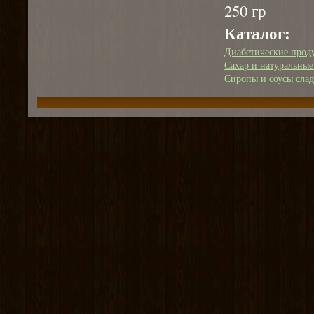
250 гр
Каталог:
Диабетические прод
Сахар и натуральные
Сиропы и соусы сла