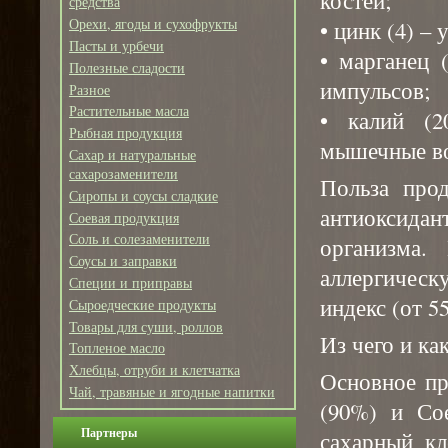
средства
Орехи, ягоды и сухофрукты
• цинк (4) –
Пасты и урбечи
• марганец 
Полезные сладости
импульсов;
Разное
Растительные масла
• калий (2
Рыбная продукция
мышечные во
Сахар и натуральные
сахарозаменители
Польза про
Сиропы и соусы сладкие
антиоксида
Соевая продукция
Соль и солезаменители
организма.
Соусы и заправки
аллергичес
Специи и приправы
индекс (от 55
Сыроедческие продукты
Товары для суши, роллов
Из чего и ка
Топленое масло
Хлебцы, отруби и клетчатка
Основное пр
Чай, травяные и ягодные напитки
(90%) и Со
Партнеры
сахарный кл