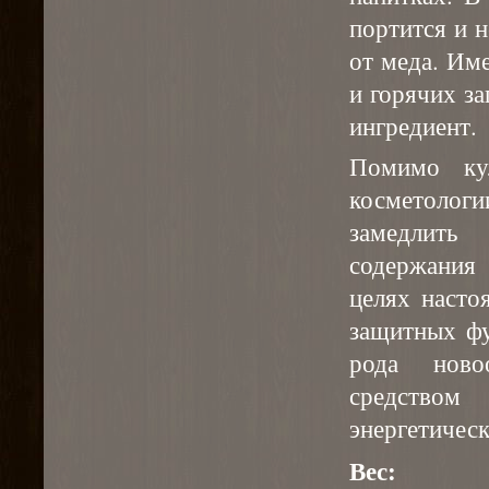
портится и н
от меда. Им
и горячих за
ингредиент.
Помимо ку
косметоло
замедлить
содержания 
целях насто
защитных фу
рода ново
средством
энергетическ
Вес: