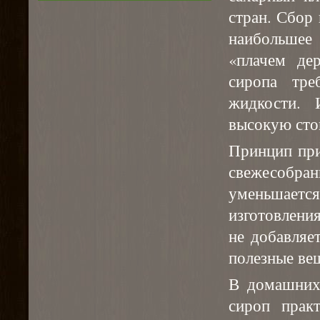
стран. Сбор 
наибольшее
«плачем де
сиропа тре
жидкости. 
высокую сто
Принцип при
свежесобр
уменьшаетс
изготовлени
не добавляе
полезные ве
В домашних 
сироп прак