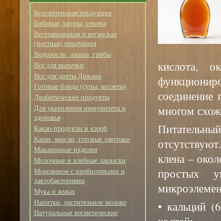
Безглютеновая продукция
Бобовые, крупы, семена
Вегетарианская и веганская
(постная) продукция
Водоросли, лапша, грибы
кислота, о
Все для выпечки
Все для диеты Дюкана
функционир
Готовые блюда (супы, котлеты)
соединение 
Диабетические продукты
многом схож
Для укрепления иммунитета и
здоровья
Питательный
Какао-продукты и кэроб
Каши, мюсли, готовые завтраки
отсутствуют
Макаронные изделия
клена – око
Молочные и хлебные закваски
простых у
Мороженое с пробиотиками и
лактобактериями
микроэлемент
Мука и жмых
Напитки, растительное молоко
• кальций (
Натуральные косметические
костей;