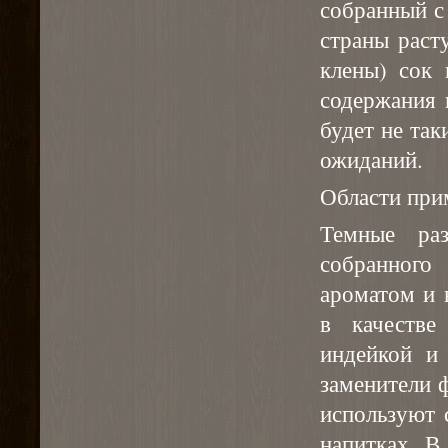
собранный с
страны раст
клены) сок 
содержания 
будет не так
ожиданий.
Области при
Темные раз
собранного
ароматом и 
в качестве
индейкой и
заменители 
используют 
напитках. В