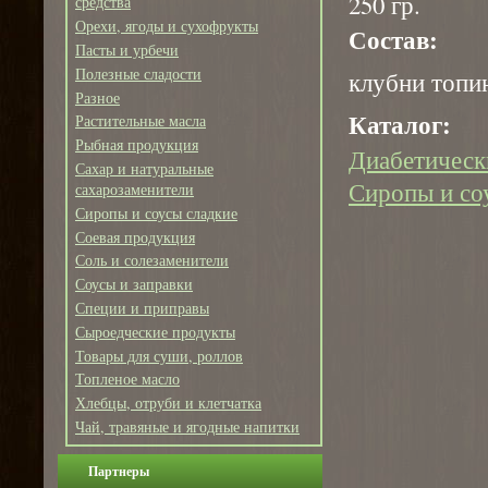
250 гр.
средства
Орехи, ягоды и сухофрукты
Состав:
Пасты и урбечи
Полезные сладости
клубни топи
Разное
Каталог:
Растительные масла
Рыбная продукция
Диабетическ
Сахар и натуральные
Сиропы и со
сахарозаменители
Сиропы и соусы сладкие
Соевая продукция
Соль и солезаменители
Соусы и заправки
Специи и приправы
Сыроедческие продукты
Товары для суши, роллов
Топленое масло
Хлебцы, отруби и клетчатка
Чай, травяные и ягодные напитки
Партнеры