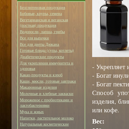
Безглютеновая продукция
Бобовые, крупы, семена
Вегетарианская и веганская
(постная) продукция
Водоросли, лапша, грибы
Все для выпечки
Все для диеты Дюкана
Готовые блюда (супы, котлеты)
Диабетические продукты
Для укрепления иммунитета и
- Укрепляет
здоровья
- Богат инул
Какао-продукты и кэроб
Каши, мюсли, готовые завтраки
- Богат пект
Макаронные изделия
Способ упо
Молочные и хлебные закваски
изделия, бли
Мороженое с пробиотиками и
лактобактериями
или кофе.
Мука и жмых
Напитки, растительное молоко
Вес:
Натуральные косметические