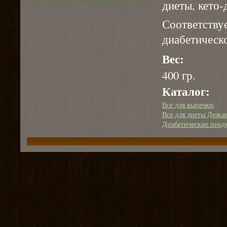
диеты, кето-
Соответс
диабетическо
Вес:
400 гр.
Каталог:
Все для выпечки
Все для диеты Дюка
Диабетические прод