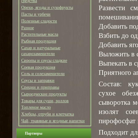
средства
Развести с
Орехи, ягоды и сухофрукты
Пасты и урбечи
помешивани
Полезные сладости
Добавить под
Разное
Взбить до о
Растительные масла
Рыбная продукция
Добавить яго
Сахар и натуральные
Выложить в 
сахарозаменители
Сиропы и соусы сладкие
Выпекать в с
Соевая продукция
Приятного а
Соль и солезаменители
Соусы и заправки
Состав: ку
Специи и приправы
сухое обез
Сыроедческие продукты
сыворотка м
Товары для суши, роллов
Топленое масло
изолят сое
Хлебцы, отруби и клетчатка
пирофосфат 
Чай, травяные и ягодные напитки
Подходит дл
Партнеры