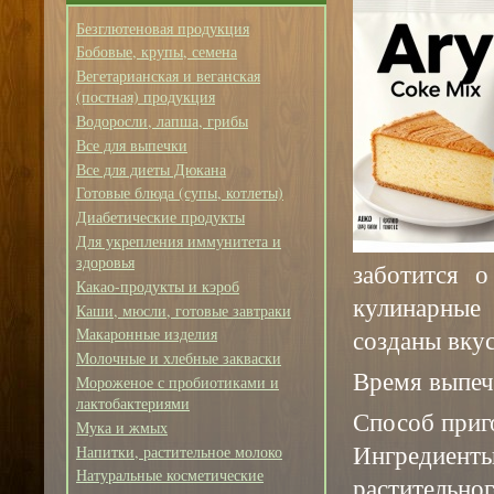
Безглютеновая продукция
Бобовые, крупы, семена
Вегетарианская и веганская
(постная) продукция
Водоросли, лапша, грибы
Все для выпечки
Все для диеты Дюкана
Готовые блюда (супы, котлеты)
Диабетические продукты
Для укрепления иммунитета и
здоровья
заботится о
Какао-продукты и кэроб
кулинарные 
Каши, мюсли, готовые завтраки
созданы вкус
Макаронные изделия
Молочные и хлебные закваски
Время выпеч
Мороженое с пробиотиками и
лактобактериями
Способ приг
Мука и жмых
Ингредиенты
Напитки, растительное молоко
Натуральные косметические
растительног