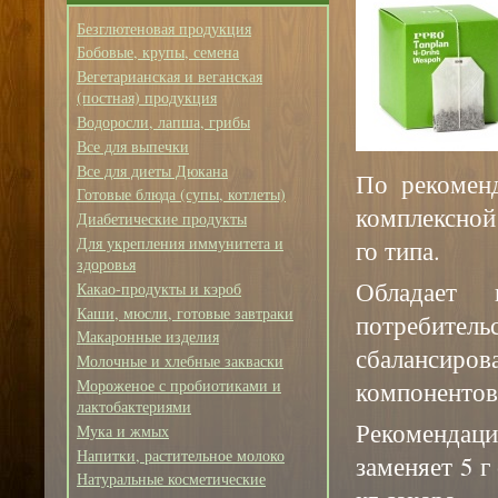
Безглютеновая продукция
Бобовые, крупы, семена
Вегетарианская и веганская
(постная) продукция
Водоросли, лапша, грибы
Все для выпечки
Все для диеты Дюкана
По рекоменд
Готовые блюда (супы, котлеты)
комплексной
Диабетические продукты
Для укрепления иммунитета и
го типа.
здоровья
Обладает 
Какао-продукты и кэроб
Каши, мюсли, готовые завтраки
потребит
Макаронные изделия
сбалансиро
Молочные и хлебные закваски
компонентов
Мороженое с пробиотиками и
лактобактериями
Рекомендац
Мука и жмых
Напитки, растительное молоко
заменяет 5 г
Натуральные косметические