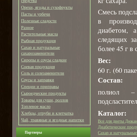
кг сахара.
средства
Орехи, ягоды и сухофрукты
Смесь подсл
Пасты и урбечи
в произво
Полезные сладости
Разное
диабетом, 
Растительные масла
следящих за
Рыбная продукция
более 45 г в 
Сахар и натуральные
сахарозаменители
Вес:
Сиропы и соусы сладкие
Соевая продукция
60 г. (60 пак
Соль и солезаменители
Состав:
Соусы и заправки
Специи и приправы
полиол – 
Сыроедческие продукты
подсластител
Товары для суши, роллов
Топленое масло
Каталог:
Хлебцы, отруби и клетчатка
Чай, травяные и ягодные напитки
Все для диеты Дюка
Диабетические прод
Сахар и натуральные
Партнеры