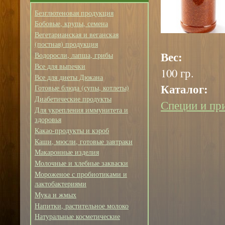
Безглютеновая продукция
Бобовые, крупы, семена
Вегетарианская и веганская
(постная) продукция
Вес:
Водоросли, лапша, грибы
Все для выпечки
100 гр.
Все для диеты Дюкана
Каталог:
Готовые блюда (супы, котлеты)
Диабетические продукты
Специи и пр
Для укрепления иммунитета и
здоровья
Какао-продукты и кэроб
Каши, мюсли, готовые завтраки
Макаронные изделия
Молочные и хлебные закваски
Мороженое с пробиотиками и
лактобактериями
Мука и жмых
Напитки, растительное молоко
Натуральные косметические