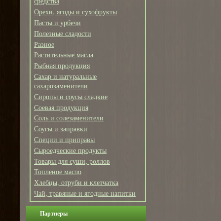
средства
Орехи, ягоды и сухофрукты
Пасты и урбечи
Полезные сладости
Разное
Растительные масла
Рыбная продукция
Сахар и натуральные
сахарозаменители
Сиропы и соусы сладкие
Соевая продукция
Соль и солезаменители
Соусы и заправки
Специи и приправы
Сыроедческие продукты
Товары для суши, роллов
Топленое масло
Хлебцы, отруби и клетчатка
Чай, травяные и ягодные напитки
Партнеры