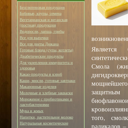
Безглютеновая продукция
Бобовые, крупы, семена
Вегетарианская и веганская
(постная) продукция
Водоросли, лапша, грибы
возникновен
Все для выпечки
Все для диеты Дюкана
Является 
Готовые блюда (супы, котлеты)
синтетическ
Диабетические продукты
Для укрепления иммунитета и
Смола (жи
здоровья
дигидроквер
Какао-продукты и кэроб
Каши, мюсли, готовые завтраки
мощнейшего
Макаронные изделия
защитным 
Молочные и хлебные закваски
биофлавон
Мороженое с пробиотиками и
лактобактериями
кровоизлиян
Мука и жмых
того, смол
Напитки, растительное молоко
Натуральные косметические
радикалов –