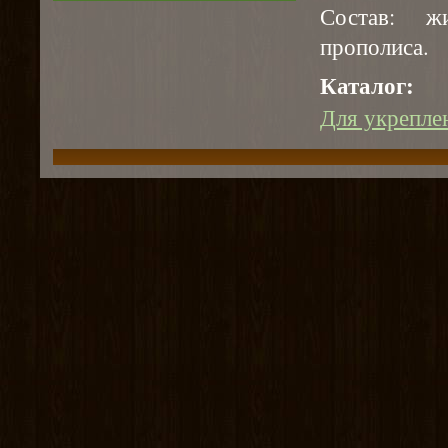
Состав: ж
прополиса.
Каталог:
Для укрепле