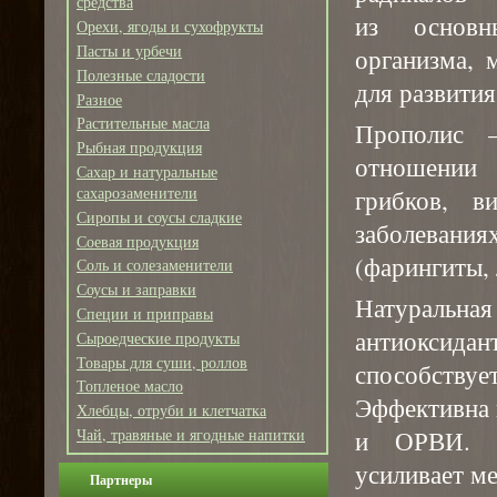
средства
из основн
Орехи, ягоды и сухофрукты
Пасты и урбечи
организма,
Полезные сладости
для развития
Разное
Растительные масла
Прополис 
Рыбная продукция
отношении 
Сахар и натуральные
сахарозаменители
грибков, в
Сиропы и соусы сладкие
заболевания
Соевая продукция
(фарингиты, 
Соль и солезаменители
Соусы и заправки
Натуральна
Специи и приправы
антиоксида
Сыроедческие продукты
Товары для суши, роллов
способствуе
Топленое масло
Эффективна 
Хлебцы, отруби и клетчатка
и ОРВИ. П
Чай, травяные и ягодные напитки
усиливает м
Партнеры